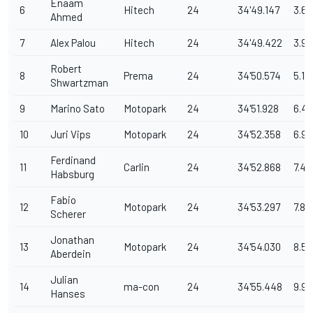
Enaam
6
Hitech
24
34'49.147
3.68
Ahmed
7
Alex Palou
Hitech
24
34'49.422
3.9
Robert
8
Prema
24
34'50.574
5.11
Shwartzman
9
Marino Sato
Motopark
24
34'51.928
6.47
10
Juri Vips
Motopark
24
34'52.358
6.9
Ferdinand
11
Carlin
24
34'52.868
7.41
Habsburg
Fabio
12
Motopark
24
34'53.297
7.83
Scherer
Jonathan
13
Motopark
24
34'54.030
8.57
Aberdein
Julian
14
ma-con
24
34'55.448
9.99
Hanses