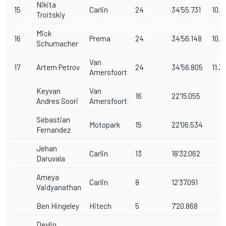
Nikita
15
Carlin
24
34'55.731
10.2
Troitskiy
Mick
16
Prema
24
34'56.148
10.6
Schumacher
Van
17
Artem Petrov
24
34'56.805
11.3
Amersfoort
Keyvan
Van
16
22'15.055
Andres Soori
Amersfoort
Sebastian
Motopark
15
22'06.534
Fernandez
Jehan
Carlin
13
18'32.062
Daruvala
Ameya
Carlin
8
12'37.091
Vaidyanathan
Ben Hingeley
Hitech
5
7'20.868
Devlin