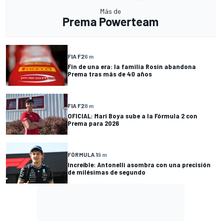
Más de
Prema Powerteam
FIA F2
6 m
Fin de una era: la familia Rosin abandona
Prema tras más de 40 años
FIA F2
8 m
OFICIAL: Mari Boya sube a la Fórmula 2 con
Prema para 2026
FÓRMULA 1
9 m
Increíble: Antonelli asombra con una precisión
de milésimas de segundo