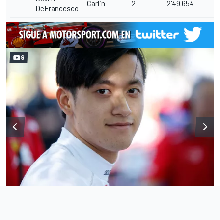
Carlin
2
2'49.654
DeFrancesco
9