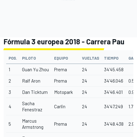
Fórmula 3 europea 2018 - Carrera Pau
POS.
PILOTO
EQUIPO
VUELTAS
TIEMPO
GAP
1
Guan Yu Zhou
Prema
24
34'45.458
2
Ralf Aron
Prema
24
34'46.046
0.58
3
Dan Ticktum
Motopark
24
34'46.401
0.9
Sacha
4
Carlin
24
34'47.249
1.791
Fenestraz
Marcus
5
Prema
24
34'48.438
2.98
Armstrong