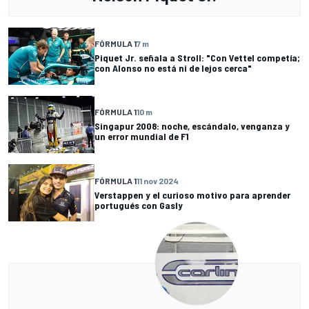
FÓRMULA 1
7 m
Piquet Jr. señala a Stroll: "Con Vettel competía;
con Alonso no está ni de lejos cerca"
FÓRMULA 1
10 m
Singapur 2008: noche, escándalo, venganza y
un error mundial de F1
FÓRMULA 1
11 nov 2024
Verstappen y el curioso motivo para aprender
portugués con Gasly