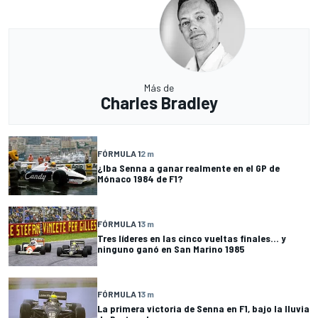
Más de
Charles Bradley
FÓRMULA 1
2 m
¿Iba Senna a ganar realmente en el GP de
Mónaco 1984 de F1?
FÓRMULA 1
3 m
Tres líderes en las cinco vueltas finales... y
ninguno ganó en San Marino 1985
FÓRMULA 1
3 m
La primera victoria de Senna en F1, bajo la lluvia