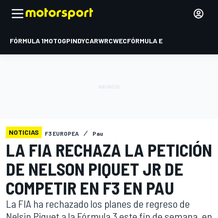
FÓRMULA 1
MOTOGP
INDYCAR
WRC
WEC
FÓRMULA E
NOTICIAS
F3 EUROPEA
Pau
LA FIA RECHAZA LA PETICIÓN
DE NELSON PIQUET JR DE
COMPETIR EN F3 EN PAU
La FIA ha rechazado los planes de regreso de
Nelsin Piquet a la Fórmula 3 este fin de semana, en