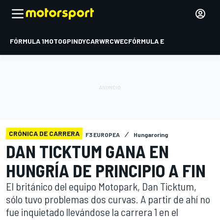
FÓRMULA 1
MOTOGP
INDYCAR
WRC
WEC
FÓRMULA E
CRÓNICA DE CARRERA
F3 EUROPEA
Hungaroring
DAN TICKTUM GANA EN
HUNGRÍA DE PRINCIPIO A FIN
El británico del equipo Motopark, Dan Ticktum,
sólo tuvo problemas dos curvas. A partir de ahí no
fue inquietado llevándose la carrera 1 en el