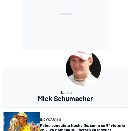
Más de
Mick Schumacher
INDYCAR
18 d
Palou conquista Nashville, suma su 5ª victoria
en 2026 y amplía su liderato en IndyCar