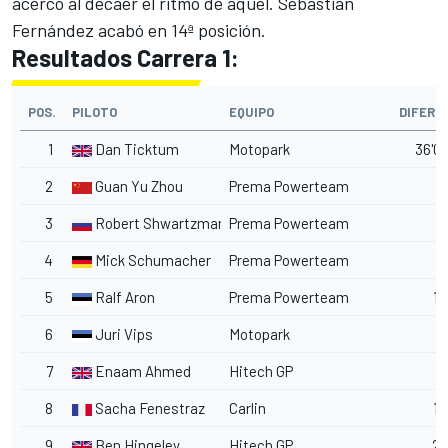
acercó al decaer el ritmo de aquel. Sebastian
Fernández acabó en 14ª posición.
Resultados Carrera 1:
POS.
PILOTO
EQUIPO
DIFERE
1
Dan Ticktum
Motopark
36'07
2
Guan Yu Zhou
Prema Powerteam
3
Robert Shwartzman
Prema Powerteam
8
4
Mick Schumacher
Prema Powerteam
9
5
Ralf Aron
Prema Powerteam
10
6
Juri Vips
Motopark
17
7
Enaam Ahmed
Hitech GP
17
8
Sacha Fenestraz
Carlin
18
9
Ben Hingeley
Hitech GP
25