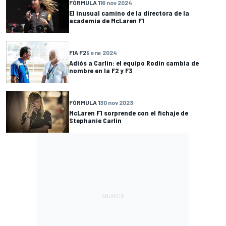
FÓRMULA 1
16 nov 2024
El inusual camino de la directora de la
academia de McLaren F1
FIA F2
9 ene 2024
Adiós a Carlin: el equipo Rodin cambia de
nombre en la F2 y F3
FÓRMULA 1
30 nov 2023
McLaren F1 sorprende con el fichaje de
Stephanie Carlin