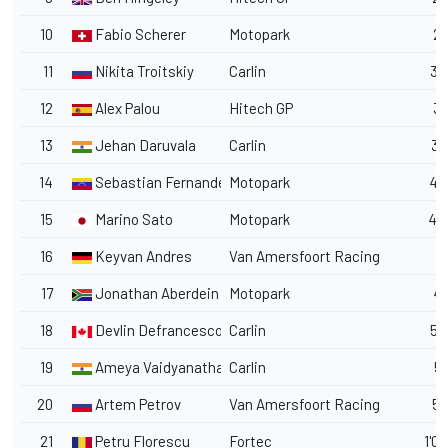
10
Fabio Scherer
Motopark
29
11
Nikita Troitskiy
Carlin
30
12
Alex Palou
Hitech GP
32
13
Jehan Daruvala
Carlin
35
14
Sebastian Fernandez
Motopark
42
15
Marino Sato
Motopark
44
16
Keyvan Andres
Van Amersfoort Racing
4
17
Jonathan Aberdein
Motopark
48
18
Devlin Defrancesco
Carlin
50
19
Ameya Vaidyanathan
Carlin
51
20
Artem Petrov
Van Amersfoort Racing
54
21
Petru Florescu
Fortec
1'0