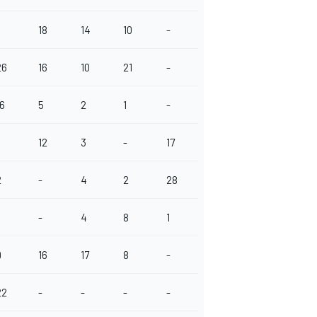
18
14
10
-
26
16
10
21
-
16
5
2
1
-
12
3
-
17
2
-
4
2
28
-
4
8
1
9
16
17
8
-
22
-
-
-
-