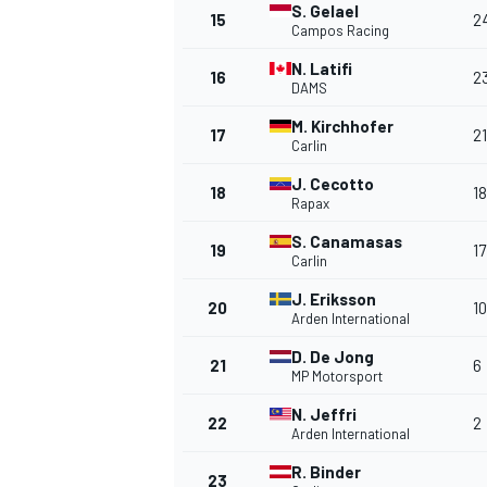
S. Gelael
15
2
Campos Racing
N. Latifi
16
2
DAMS
M. Kirchhofer
17
21
Carlin
J. Cecotto
18
18
Rapax
S. Canamasas
19
17
Carlin
J. Eriksson
20
10
Arden International
D. De Jong
21
6
MP Motorsport
N. Jeffri
22
2
Arden International
R. Binder
23