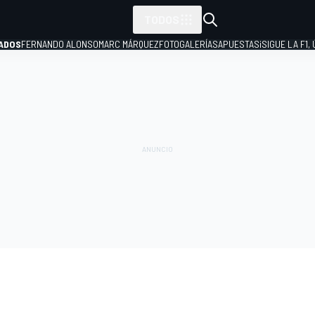
TODOS
ADOS
FERNANDO ALONSO
MARC MÁRQUEZ
FOTOGALERÍAS
APUESTAS
¡SIGUE LA F1,
P