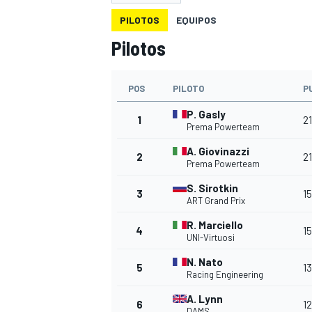
PILOTOS
EQUIPOS
INDYCAR
WRC
Pilotos
POS
PILOTO
P
P. Gasly
1
2
Prema Powerteam
A. Giovinazzi
2
21
Prema Powerteam
S. Sirotkin
3
1
ART Grand Prix
R. Marciello
4
1
UNI-Virtuosi
WEC
FÓRMULA E
N. Nato
5
1
Racing Engineering
A. Lynn
6
1
DAMS