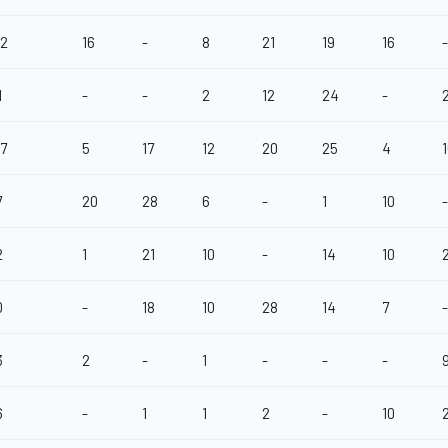
22
16
-
8
21
19
16
-
1
-
-
2
12
24
-
07
5
17
12
20
25
4
7
20
28
6
-
1
10
-
2
1
21
10
-
14
10
0
-
18
10
28
14
7
-
3
2
-
1
-
-
-
6
-
1
1
2
-
10