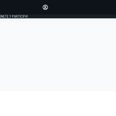
Haz que tu voz se escuche
comentando los artículos
 ÚNETE Y PARTICIPA!
INICIAR SESIÓN
EDICIÓN
ESPAÑA