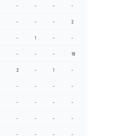
-
-
-
-
-
-
-
2
-
1
-
-
-
-
-
18
2
-
1
-
-
-
-
-
-
-
-
-
-
-
-
-
-
-
-
-