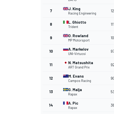
J. King
7
1
Racing Engineering
L. Ghiotto
8
11
Trident
O. Rowland
9
1
MP Motorsport
A. Markelov
10
9
UNI-Virtuosi
N. Matsushita
11
9
ART Grand Prix
M. Evans
12
9
Campos Racing
G. Malja
13
5
Rapax
A. Pic
14
3
Rapax