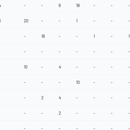
4
-
-
6
18
-
-
-
3
20
-
-
1
-
-
-
-
18
-
-
1
-
1
-
-
-
-
-
-
-
10
-
4
-
-
-
-
-
-
-
10
-
-
-
-
2
4
-
-
-
-
-
-
2
-
-
-
-
-
-
-
-
-
-
-