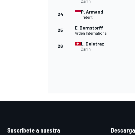
Carlin
P. Armand
24
Trident
E. Bernstorff
25
Arden International
L. Deletraz
26
Carlin
MÁS CATEGORÍAS
Suscríbete a nuestra
Descarga