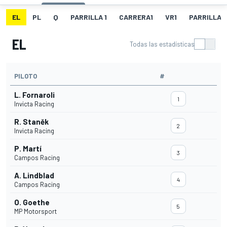
EL
PL
Q
PARRILLA 1
CARRERA1
VR1
PARRILLA 
EL
Todas las estadísticas
PILOTO
#
L. Fornaroli
1
Invicta Racing
R. Staněk
2
Invicta Racing
P. Martí
3
Campos Racing
A. Lindblad
4
Campos Racing
O. Goethe
5
MP Motorsport