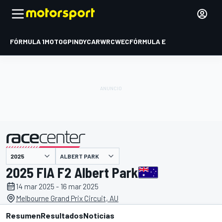
FÓRMULA 1
MOTOGP
INDYCAR
WRC
WEC
FÓRMULA E
ALBERT PARK
presentado por
2025 FIA F2 Albert Park
14 mar 2025 - 16 mar 2025
Melbourne Grand Prix Circuit, AU
Resumen
Resultados
Noticias