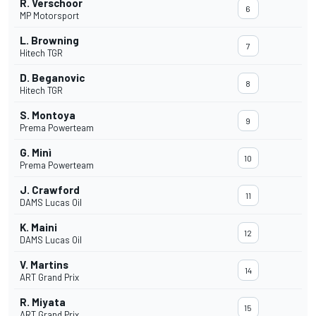
R. Verschoor
6
MP Motorsport
L. Browning
7
Hitech TGR
D. Beganovic
8
Hitech TGR
S. Montoya
9
Prema Powerteam
G. Minì
10
Prema Powerteam
J. Crawford
11
DAMS Lucas Oil
K. Maini
12
DAMS Lucas Oil
V. Martins
14
ART Grand Prix
R. Miyata
15
ART Grand Prix