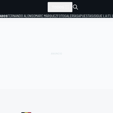
TODOS
ADOS
FERNANDO ALONSO
MARC MÁRQUEZ
FOTOGALERÍAS
APUESTAS
¡SIGUE LA F1,
P