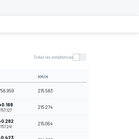
Todas las estadísticas
KM/H
1'56.959
215.583
+0.168
215.274
1'57.127
+0.282
215.064
1'57.241
+0.423