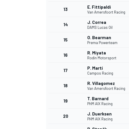
E. Fittipaldi
13
Van Amersfoort Racing
J. Correa
14
DAMS Lucas Oil
O. Bearman
15
Prema Powerteam
R. Miyata
16
Rodin Motorsport
P. Martí
17
Campos Racing
R. Villagomez
18
Van Amersfoort Racing
T. Barnard
19
PHM AIX Racing
J. Duerksen
20
PHM AIX Racing