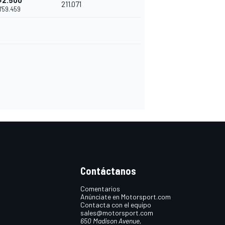
+2.500
211.071
1'59.459
Contáctanos
Comentarios
Anúnciate en Motorsport.com
Contacta con el equipo
sales@motorsport.com
650 Madison Avenue,