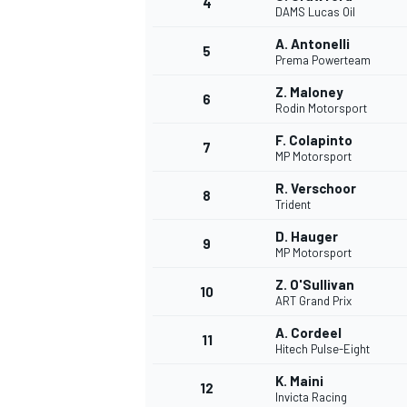
4
DAMS Lucas Oil
A. Antonelli
5
Prema Powerteam
Z. Maloney
6
Rodin Motorsport
F. Colapinto
7
MP Motorsport
R. Verschoor
8
Trident
D. Hauger
9
MP Motorsport
Z. O'Sullivan
10
ART Grand Prix
A. Cordeel
11
Hitech Pulse-Eight
K. Maini
12
Invicta Racing