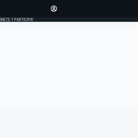
Haz que tu voz se escuche
comentando los artículos
 ÚNETE Y PARTICIPA!
INICIAR SESIÓN
EDICIÓN
ESPAÑA