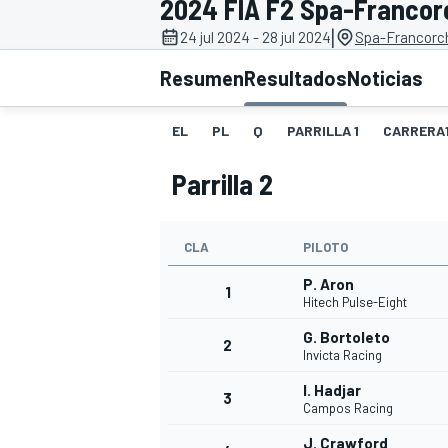
2024 FIA F2 Spa-Franco
|
24 jul 2024 - 28 jul 2024
Spa-Francorc
INDYCAR
WRC
Resumen
Resultados
Noticias
EL
PL
Q
PARRILLA 1
CARRERA
Parrilla 2
CLA
PILOTO
P. Aron
1
Hitech Pulse-Eight
G. Bortoleto
2
WEC
FÓRMULA E
Invicta Racing
I. Hadjar
3
Campos Racing
J. Crawford