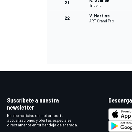
R. Staněk
21
Trident
V. Martins
22
ART Grand Prix
MÁS CATEGORÍAS
Suscríbete a nuestra
Descarga
newsletter
Recibe noticias de motorsport,
actualizaciones y ofertas especiales
directamente en tu bandeja de entrada.