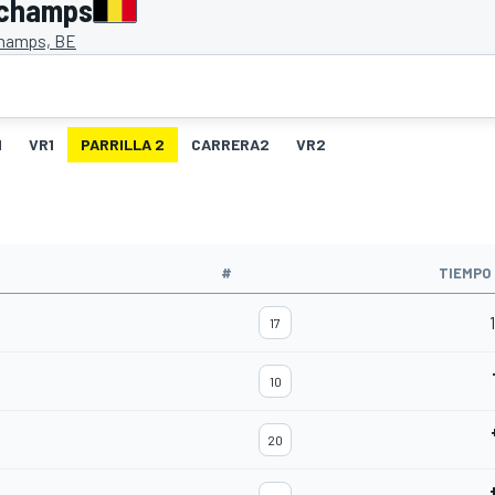
rchamps
hamps, BE
1
VR1
PARRILLA 2
CARRERA2
VR2
#
TIEMPO
17
10
20