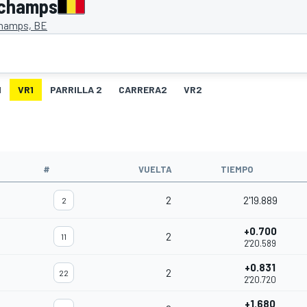
rchamps
hamps, BE
1
VR1
PARRILLA 2
CARRERA2
VR2
#
VUELTA
TIEMPO
2
2'19.889
2
+0.700
2
11
2'20.589
+0.831
2
22
2'20.720
+1.680