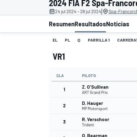
2024 FIA F2 Spa-Franco
|
24 jul 2024 - 28 jul 2024
Spa-Francorc
INDYCAR
WRC
Resumen
Resultados
Noticias
EL
PL
Q
PARRILLA 1
CARRERA
VR1
CLA
PILOTO
Z. O'Sullivan
1
ART Grand Prix
D. Hauger
2
WEC
FÓRMULA E
MP Motorsport
R. Verschoor
3
Trident
O. Bearman