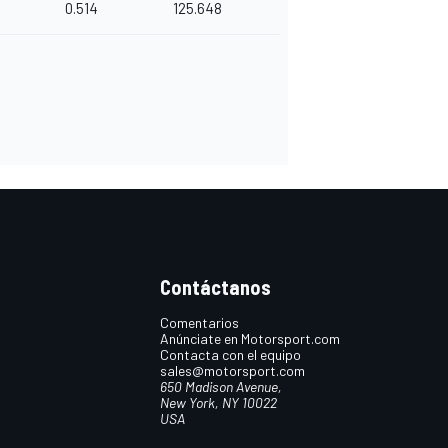
0.514
125.648
Contáctanos
Comentarios
Anúnciate en Motorsport.com
Contacta con el equipo
sales@motorsport.com
650 Madison Avenue,
New York, NY 10022
USA