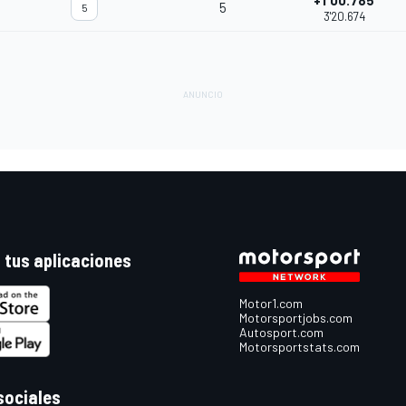
+1'00.785
5
5
3'20.674
 tus aplicaciones
Motor1.com
Motorsportjobs.com
Autosport.com
Motorsportstats.com
sociales