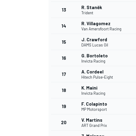
R. Staněk
13
Trident
R. Villagomez
14
Van Amersfoort Racing
J. Crawford
15
DAMS Lucas Oil
G. Bortoleto
16
Invicta Racing
A. Cordeel
17
Hitech Pulse-Eight
K. Maini
18
Invicta Racing
F. Colapinto
19
MP Motorsport
V. Martins
20
ART Grand Prix