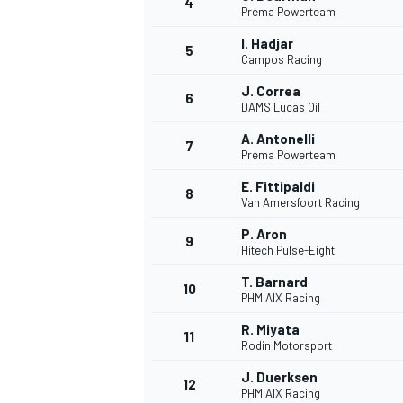
4
Prema Powerteam
I. Hadjar
5
Campos Racing
J. Correa
6
DAMS Lucas Oil
A. Antonelli
7
Prema Powerteam
E. Fittipaldi
8
Van Amersfoort Racing
P. Aron
9
Hitech Pulse-Eight
T. Barnard
10
PHM AIX Racing
R. Miyata
11
Rodin Motorsport
J. Duerksen
12
PHM AIX Racing