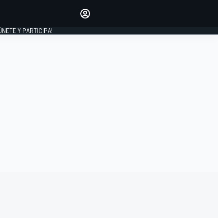
Haz que tu voz se escuche
comentando los artículos
 ÚNETE Y PARTICIPA!
INICIAR SESIÓN
EDICIÓN
ESPAÑA