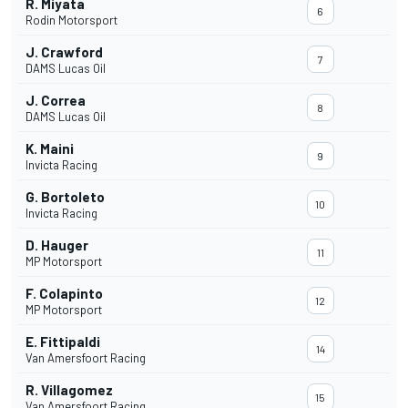
R. Miyata
6
Rodin Motorsport
J. Crawford
7
DAMS Lucas Oil
J. Correa
8
DAMS Lucas Oil
K. Maini
9
Invicta Racing
G. Bortoleto
10
Invicta Racing
D. Hauger
11
MP Motorsport
F. Colapinto
12
MP Motorsport
E. Fittipaldi
14
Van Amersfoort Racing
R. Villagomez
15
Van Amersfoort Racing