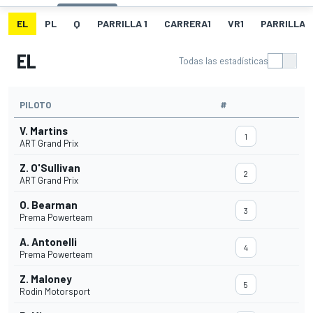
EL
PL
Q
PARRILLA 1
CARRERA1
VR1
PARRILLA 
EL
Todas las estadísticas
PILOTO
#
V. Martins
1
ART Grand Prix
Z. O'Sullivan
2
ART Grand Prix
O. Bearman
3
Prema Powerteam
A. Antonelli
4
Prema Powerteam
Z. Maloney
5
Rodin Motorsport