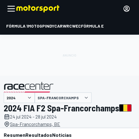
FÓRMULA 1
MOTOGP
INDYCAR
WRC
WEC
FÓRMULA E
SPA-FRANCORCHAMPS
presentado por
2024 FIA F2 Spa-Francorchamps
24 jul 2024 - 28 jul 2024
Spa-Francorchamps, BE
Resumen
Resultados
Noticias