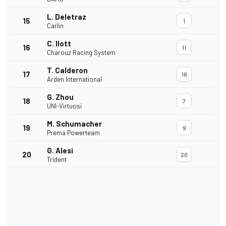
L. Deletraz
15
1
Carlin
C. Ilott
16
11
Charouz Racing System
T. Calderon
17
18
Arden International
G. Zhou
18
7
UNI-Virtuosi
M. Schumacher
19
9
Prema Powerteam
G. Alesi
20
20
Trident