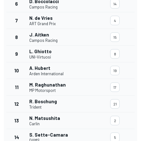
D. Boccolacci
6
14
Campos Racing
N. de Vries
7
4
ART Grand Prix
J. Aitken
8
15
Campos Racing
L. Ghiotto
9
8
UNI-Virtuosi
A. Hubert
10
19
Arden International
M. Raghunathan
11
17
MP Motorsport
R. Boschung
12
21
Trident
N. Matsushita
13
2
Carlin
S. Sette-Camara
14
5
DAMS