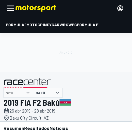
FÓRMULA 1
MOTOGP
INDYCAR
WRC
WEC
FÓRMULA E
BAKÚ
presentado por
2019 FIA F2 Bakú
26 abr 2019 - 28 abr 2019
Baku City Circuit, AZ
Resumen
Resultados
Noticias