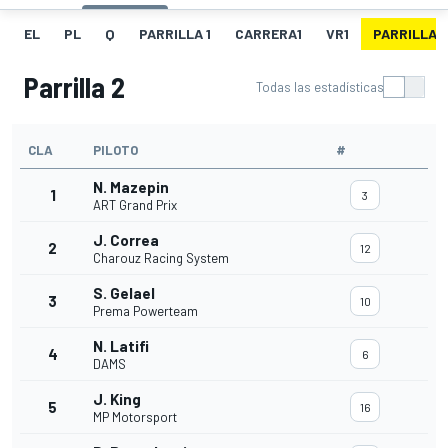
EL
PL
Q
PARRILLA 1
CARRERA1
VR1
PARRILLA 
Parrilla 2
Todas las estadísticas
CLA
PILOTO
#
N. Mazepin
1
3
ART Grand Prix
J. Correa
2
12
Charouz Racing System
S. Gelael
3
10
Prema Powerteam
N. Latifi
4
6
DAMS
J. King
5
16
MP Motorsport