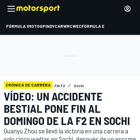
FÓRMULA 1
MOTOGP
INDYCAR
WRC
WEC
FÓRMULA E
CRÓNICA DE CARRERA
FIA F2
Sochi
VÍDEO: UN ACCIDENTE
BESTIAL PONE FIN AL
DOMINGO DE LA F2 EN SOCHI
Guanyu Zhou se llevó la victoria en una carrera a
solo cinco vueltas en Sochi, después de un enorme