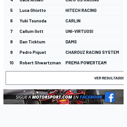
5
Luca Ghiotto
HITECH RACING
6
Yuki Tsunoda
CARLIN
7
Callum Ilott
UNI-VIRTUOSI
8
Dan Ticktum
DAMS
9
Pedro Piquet
CHAROUZ RACING SYSTEM
10
Robert Shwartzman
PREMA POWERTEAM
VER RESULTADOS