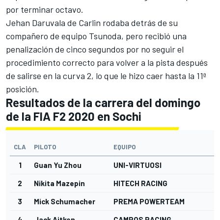
por terminar octavo.
Jehan Daruvala de
Carlin
rodaba detrás de su
compañero de equipo Tsunoda, pero recibió una
penalización de cinco segundos por no seguir el
procedimiento correcto para volver a la pista después
de salirse en la curva 2, lo que le hizo caer hasta la 11ª
posición.
Resultados de la carrera del domingo
de la FIA F2 2020 en Sochi
CLA
PILOTO
EQUIPO
V
1
Guan Yu Zhou
UNI-VIRTUOSI
2
Nikita Mazepin
HITECH RACING
3
Mick Schumacher
PREMA POWERTEAM
4
Jack Aitken
CAMPOS RACING