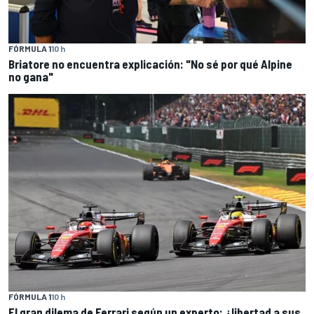
FÓRMULA 1
10 h
Briatore no encuentra explicación: "No sé por qué Alpine
no gana"
FÓRMULA 1
10 h
El gran dilema de Ferrari según un experto: ¿libertad a sus