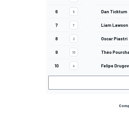
6
Dan Ticktum
5
7
Liam Lawson
7
8
Oscar Piastri
2
9
Théo Pourcha
10
10
Felipe Drugov
4
Compa