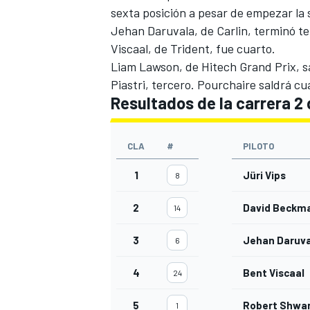
sexta posición a pesar de empezar la 
Jehan Daruvala, de Carlin, terminó t
Viscaal, de Trident, fue cuarto.
Liam Lawson, de Hitech Grand Prix, s
Piastri, tercero. Pourchaire saldrá c
Resultados de la carrera 2 
CLA
#
PILOTO
1
Jüri Vips
8
2
David Beckm
14
3
Jehan Daruva
6
4
Bent Viscaal
24
5
Robert Shwa
1