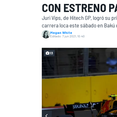
CON ESTRENO P
INDYCAR
WRC
Juri Vips, de Hitech GP, logró su p
carrera loca este sábado en Bakú 
Megan White
Editado:
7 jun 2021, 10:40
13
WEC
FÓRMULA E