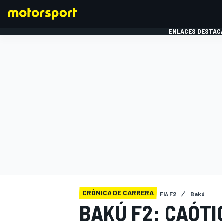
ENLACES DESTAC
FÓRMULA 1
MOTOG
CRÓNICA DE CARRERA
FIA F2
Bakú
BAKÚ F2: CAÓT