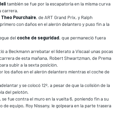
eli
también se fue por la escapatoria en la misma curva
u carrera.
e
Theo
Pourchaire
, de ART Grand Prix, y Ralph
rimero con daños en el alerón delantero y puso fin a la
iegue del
coche de seguridad
, que permaneció fuera
itió a Beckmann arrebatar el liderato a Viscaal unas pocas
a carrera de esta mañana, Robert Shwartzman, de Prema
ra subir a la sexta posición.
 los daños en el alerón delantero mientras el coche de
delantar y se colocó 12º, a pesar de que la colisión de la
la del pelotón.
se fue contra el muro en la vuelta 6, poniendo fin a su
de equipo, Roy Nissany, le golpeara en la parte trasera