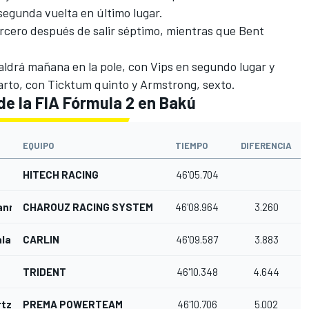
segunda vuelta en último lugar.
ercero después de salir séptimo, mientras que Bent
aldrá mañana en la pole, con Vips en segundo lugar y
uarto, con Ticktum quinto y Armstrong, sexto.
de la FIA Fórmula 2 en Bakú
EQUIPO
TIEMPO
DIFERENCIA
HITECH RACING
46'05.704
ann
CHAROUZ RACING SYSTEM
46'08.964
3.260
la
CARLIN
46'09.587
3.883
TRIDENT
46'10.348
4.644
rtzman
PREMA POWERTEAM
46'10.706
5.002