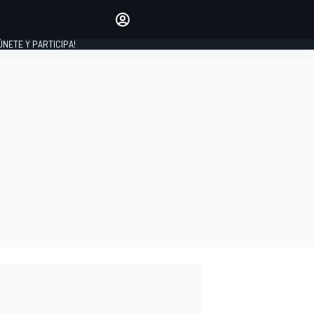
Haz que tu voz se escuche
comentando los artículos
 ÚNETE Y PARTICIPA!
INICIAR SESIÓN
EDICIÓN
ESPAÑA