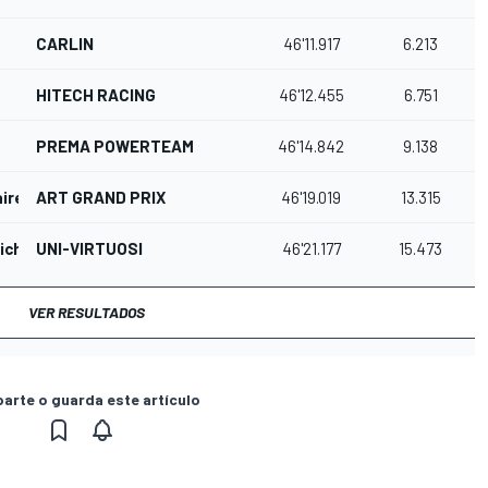
CARLIN
46'11.917
6.213
HITECH RACING
46'12.455
6.751
PREMA POWERTEAM
46'14.842
9.138
ire
ART GRAND PRIX
46'19.019
13.315
ich
UNI-VIRTUOSI
46'21.177
15.473
VER RESULTADOS
rte o guarda este artículo