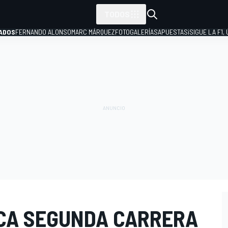
TODOS
ADOS
FERNANDO ALONSO
MARC MÁRQUEZ
FOTOGALERÍAS
APUESTAS
¡SIGUE LA F1,
P
ICA SEGUNDA CARRERA