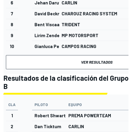
6
Jehan Daruvala
CARLIN
11
7
David Beckmann
CHAROUZ RACING SYSTEM
11
8
Bent Viscaal
TRIDENT
11
9
Lirim Zendeli
MP MOTORSPORT
1
10
Gianluca Petecof
CAMPOS RACING
1
VER RESULTADOS
Resultados de la clasificación del Grupo
B
CLA
PILOTO
EQUIPO
V
1
Robert Shwartzman
PREMA POWERTEAM
2
Dan Ticktum
CARLIN