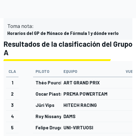
Toma nota:
Horarios del GP de Mónaco de Fórmula 1 y dónde verlo
Resultados de la clasificación del Grupo
A
CLA
PILOTO
EQUIPO
VUEL
1
Théo Pourchaire
ART GRAND PRIX
11
2
Oscar Piastri
PREMA POWERTEAM
11
3
Jüri Vips
HITECH RACING
9
4
Roy Nissany
DAMS
11
5
Felipe Drugovich
UNI-VIRTUOSI
1