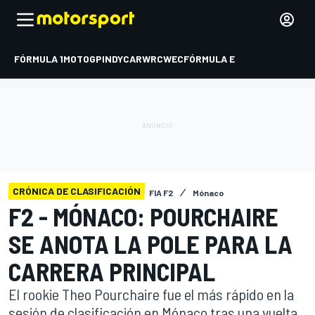
FÓRMULA 1
MOTOGP
INDYCAR
WRC
WEC
FÓRMULA E
CRÓNICA DE CLASIFICACIÓN
FIA F2
Mónaco
F2 - MÓNACO: POURCHAIRE
SE ANOTA LA POLE PARA LA
CARRERA PRINCIPAL
El rookie Theo Pourchaire fue el más rápido en la
sesión de clasificación en Mónaco tras una vuelta