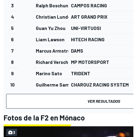
3
Ralph Boschung
CAMPOS RACING
4
Christian Lundgaard
ART GRAND PRIX
5
Guan Yu Zhou
UNI-VIRTUOSI
6
Liam Lawson
HITECH RACING
7
Marcus Armstrong
DAMS
8
Richard Verschoor
MP MOTORSPORT
9
Marino Sato
TRIDENT
10
Guilherme Samaia
CHAROUZ RACING SYSTEM
VER RESULTADOS
Fotos de la F2 en Mónaco
3