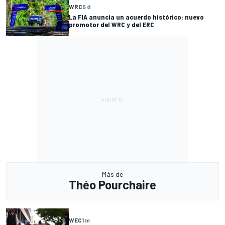
WRC
5 d
La FIA anuncia un acuerdo histórico: nuevo
promotor del WRC y del ERC
Más de
Théo Pourchaire
WEC
1 m