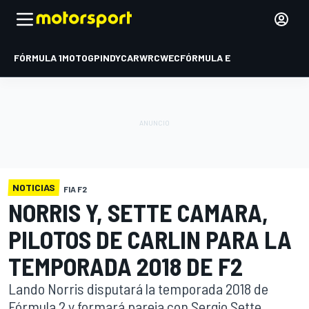
FÓRMULA 1
MOTOGP
INDYCAR
WRC
WEC
FÓRMULA E
NOTICIAS
FIA F2
NORRIS Y, SETTE CAMARA,
PILOTOS DE CARLIN PARA LA
TEMPORADA 2018 DE F2
Lando Norris disputará la temporada 2018 de
Fórmula 2 y formará pareja con Sergio Sette