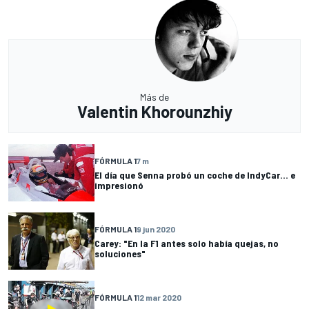
Más de
Valentin Khorounzhiy
FÓRMULA 1
7 m
El día que Senna probó un coche de IndyCar... e
impresionó
FÓRMULA 1
9 jun 2020
Carey: "En la F1 antes solo había quejas, no
soluciones"
FÓRMULA 1
12 mar 2020