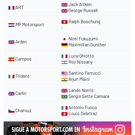
Jack Aitken
ART
George Russell
Ralph Boschung
MP Motorsport
-
Nirei Fukuzumi
Arden
Maximilian Gunther
Luca Ghiotto
Campos
Roy Nissany
Santino Ferrucci
Trident
Arjun Maini
Lando Norris
Carlin
Sergio Sette Camara
Antonio Fuoco
Charouz
Louis Deletraz