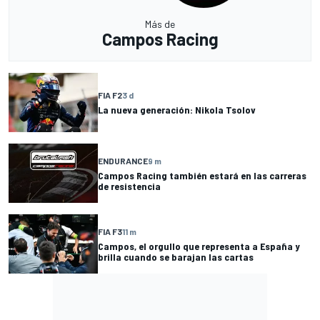
Más de
Campos Racing
FIA F2
3 d
La nueva generación: Nikola Tsolov
ENDURANCE
9 m
Campos Racing también estará en las carreras
de resistencia
FIA F3
11 m
Campos, el orgullo que representa a España y
brilla cuando se barajan las cartas