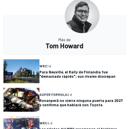
Más de
Tom Howard
WRC
1 d
Para Neuville, el Rally de Finlandia fue
"demasiado rápido"; sus rivales discrepan
SUPER FORMULA
2 d
Rovanperä no cierra ninguna puerta para 2027
y confirma que hablará con Toyota
WRC
4 d
Los pilotos del WRC reaccionan al histórico