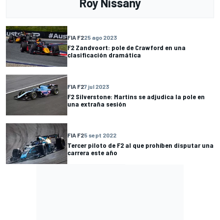
Roy Nissany
FIA F2
25 ago 2023
F2 Zandvoort: pole de Crawford en una
clasificación dramática
FIA F2
7 jul 2023
F2 Silverstone: Martins se adjudica la pole en
una extraña sesión
FIA F2
5 sept 2022
Tercer piloto de F2 al que prohíben disputar una
carrera este año