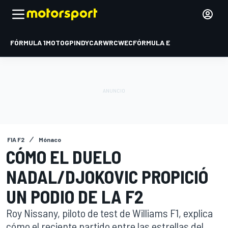
FÓRMULA 1
MOTOGP
INDYCAR
WRC
WEC
FÓRMULA E
FIA F2
Mónaco
CÓMO EL DUELO
NADAL/DJOKOVIC PROPICIÓ
UN PODIO DE LA F2
Roy Nissany, piloto de test de Williams F1, explica
cómo el reciente partido entre las estrellas del