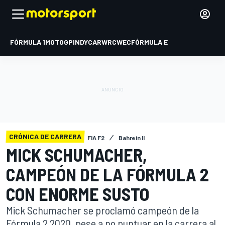
FÓRMULA 1
MOTOGP
INDYCAR
WRC
WEC
FÓRMULA E
CRÓNICA DE CARRERA
FIA F2
Bahrein II
MICK SCHUMACHER,
CAMPEÓN DE LA FÓRMULA 2
CON ENORME SUSTO
Mick Schumacher se proclamó campeón de la
Fórmula 2 2020, pese a no puntuar en la carrera al