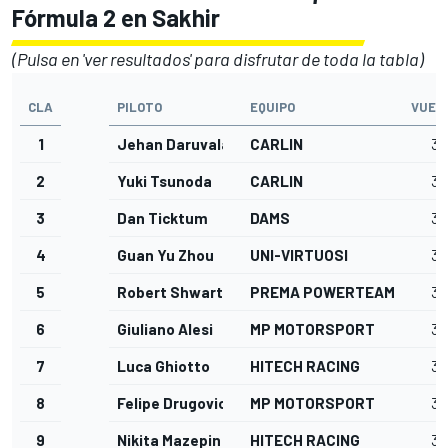
Fórmula 2 en Sakhir
(Pulsa en 'ver resultados' para disfrutar de toda la tabla)
CLA
PILOTO
EQUIPO
VUEL
1
Jehan Daruvala
CARLIN
34
2
Yuki Tsunoda
CARLIN
34
3
Dan Ticktum
DAMS
34
4
Guan Yu Zhou
UNI-VIRTUOSI
34
5
Robert Shwartzman
PREMA POWERTEAM
34
6
Giuliano Alesi
MP MOTORSPORT
34
7
Luca Ghiotto
HITECH RACING
34
8
Felipe Drugovich
MP MOTORSPORT
34
9
Nikita Mazepin
HITECH RACING
34