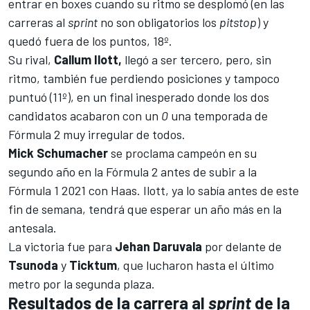
entrar en boxes cuando su ritmo se desplomó (en las
carreras al
sprint
no son obligatorios los
pitstop
) y
quedó fuera de los puntos, 18º.
Su rival,
Callum Ilott,
llegó a ser tercero, pero, sin
ritmo, también fue perdiendo posiciones y tampoco
puntuó (11º), en un final inesperado donde los dos
candidatos acabaron con un
0
una temporada de
Fórmula 2
muy irregular de todos.
Mick Schumacher
se proclama campeón en su
segundo año en la Fórmula 2
antes de subir a la
Fórmula 1 2021 con Haas
. Ilott, ya lo sabía antes de este
fin de semana, tendrá que esperar un año más en la
antesala.
La victoria fue para
Jehan Daruvala
por delante de
Tsunoda
y
Ticktum
, que lucharon hasta el último
metro por la segunda plaza.
Resultados de la carrera al
sprint
de la