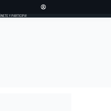
Haz que tu voz se escuche
comentando los artículos
 ÚNETE Y PARTICIPA!
INICIAR SESIÓN
EDICIÓN
ESPAÑA