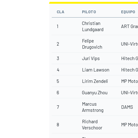
CLA
PILOTO
EQUIPO
Christian
1
ART Gran
Lundgaard
Felipe
2
UNI-Virt
Drugovich
3
Juri Vips
Hitech G
4
Liam Lawson
Hitech G
5
Lirim Zendeli
MP Moto
6
Guanyu Zhou
UNI-Virt
Marcus
7
DAMS
Armstrong
Richard
8
MP Moto
Verschoor