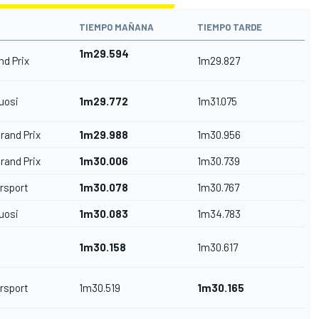
TIEMPO MAÑANA
TIEMPO TARDE
1m29.594
d Prix
1m29.827
uosi
1m29.772
1m31.075
rand Prix
1m29.988
1m30.956
rand Prix
1m30.006
1m30.739
rsport
1m30.078
1m30.767
uosi
1m30.083
1m34.783
1m30.158
1m30.617
rsport
1m30.519
1m30.165