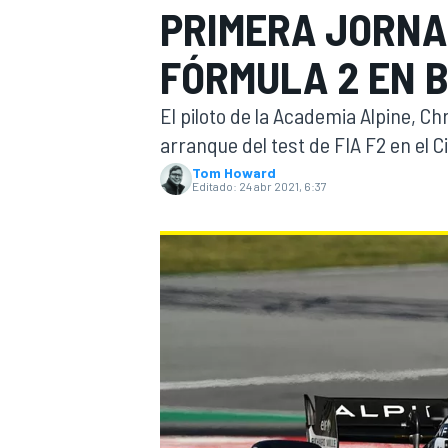
PRIMERA JORNA
INDYCAR
WRC
FÓRMULA 2 EN 
El piloto de la Academia Alpine, Ch
arranque del test de FIA F2 en el 
Tom Howard
Editado:
24 abr 2021, 6:37
WEC
FÓRMULA E