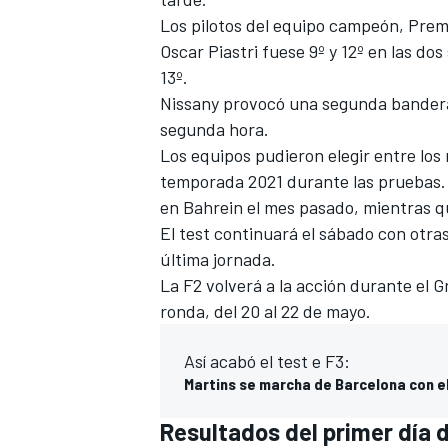
Los pilotos del equipo campeón, Prem
Oscar Piastri fuese 9º y 12º en las d
13º.
Nissany provocó una segunda bandera 
segunda hora.
Los equipos pudieron elegir entre lo
temporada 2021 durante las pruebas. 
en Bahrein el mes pasado, mientras qu
El test continuará el sábado con otras
última jornada.
MÁS CATEGORÍAS
La
F2
volverá a la acción durante el
ronda, del 20 al 22 de mayo.
Así acabó el test e F3:
Martins se marcha de Barcelona con el
Resultados del primer día 