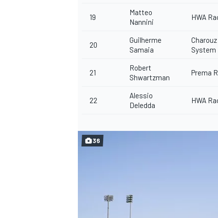
Matteo
19
HWA Ra
Nannini
Guilherme
Charouz
20
Samaia
System
Robert
21
Prema R
Shwartzman
Alessio
22
HWA Ra
Deledda
36