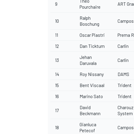
Theo
9
ART Gran
Pourchaire
Ralph
10
Campos
Boschung
11
Oscar Piastri
Prema R
12
Dan Ticktum
Carlin
Jehan
13
Carlin
Daruvala
14
Roy Nissany
DAMS
15
Bent Viscaal
Trident
16
Marino Sato
Trident
David
Charouz
17
Beckmann
System
Gianluca
18
Campos
Petecof