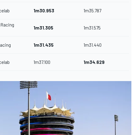
celab
1m30.953
1m35.787
 Racing
1m31.305
1m31.575
acing
1m31.435
1m31.440
celab
1m37.100
1m34.629