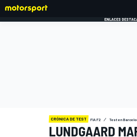
ENLACES DESTAC
FÓRMULA 1
MOTOG
CRÓNICA DE TEST
FIA F2
Test en Barcelon
LUNDGAARD MAR