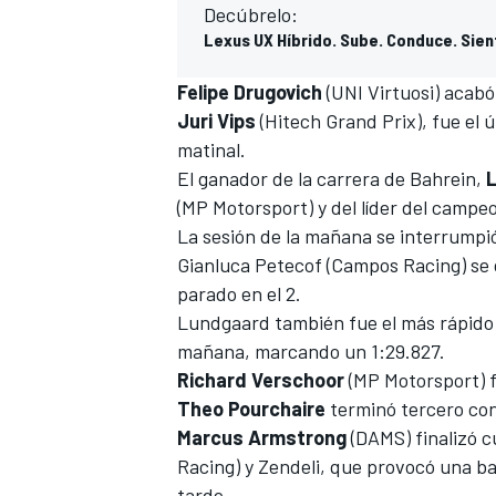
Decúbrelo:
Lexus UX Híbrido. Sube. Conduce. Sien
Felipe Drugovich
(UNI Virtuosi) acabó
Juri Vips
(Hitech Grand Prix), fue el ú
matinal.
El ganador de la
carrera de Bahrein
,
(MP Motorsport) y del líder del
campeo
La sesión de la mañana se interrumpi
Gianluca Petecof (Campos Racing) se 
parado en el 2.
Lundgaard también fue el más rápido 
mañana, marcando un 1:29.827.
Richard Verschoor
(MP Motorsport) f
Theo Pourchaire
terminó tercero con
Marcus Armstrong
(DAMS) finalizó 
Racing) y Zendeli, que provocó una ban
tarde.