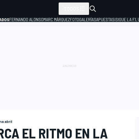
TODOS
ADOS
FERNANDO ALONSO
MARC MÁRQUEZ
FOTOGALERÍAS
APUESTAS
¡SIGUE LA F1,
P
a abril
CA EL RITMO EN LA