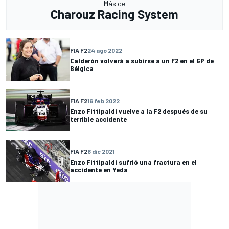
Más de
Charouz Racing System
FIA F2
24 ago 2022
Calderón volverá a subirse a un F2 en el GP de
Bélgica
FIA F2
16 feb 2022
Enzo Fittipaldi vuelve a la F2 después de su
terrible accidente
FIA F2
6 dic 2021
Enzo Fittipaldi sufrió una fractura en el
accidente en Yeda