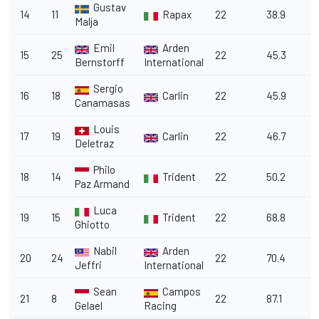
Gustav
14
11
Rapax
22
38.9
3
Malja
Emil
Arden
15
25
22
45.3
4
Bernstorff
International
Sergio
16
18
Carlin
22
45.9
4
Canamasas
Louis
17
19
Carlin
22
46.7
4
Deletraz
Philo
18
14
Trident
22
50.2
5
Paz Armand
Luca
19
15
Trident
22
68.8
1
Ghiotto
Nabil
Arden
20
24
22
70.4
1
Jeffri
International
Sean
Campos
21
8
22
87.1
1
Gelael
Racing