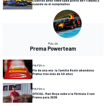
Cuántos años tiene cada piloto de F1 (edad) y
cuándo es el cumpleaños
Más de
Prema Powerteam
FIA F2
6 m
Fin de una era: la familia Rosin abandona
Prema tras más de 40 años
FIA F2
8 m
OFICIAL: Mari Boya sube a la Fórmula 2 con
Prema para 2026