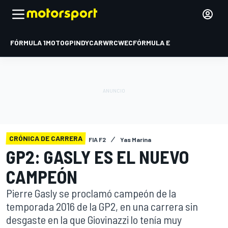
FÓRMULA 1
MOTOGP
INDYCAR
WRC
WEC
FÓRMULA E
CRÓNICA DE CARRERA
FIA F2
Yas Marina
GP2: GASLY ES EL NUEVO
CAMPEÓN
Pierre Gasly se proclamó campeón de la
temporada 2016 de la GP2, en una carrera sin
desgaste en la que Giovinazzi lo tenía muy