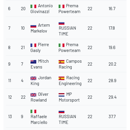
Antonio
Prema
6
20
22
16.7
1
Giovinazzi
Powerteam
Artem
7
10
RUSSIAN
22
17.8
1
Markelov
TIME
Pierre
Prema
8
21
22
19.6
1
Gasly
Powerteam
Mitch
Campos
9
7
22
20.2
2
Evans
Racing
Jordan
Racing
11
4
22
28.9
2
King
Engineering
Oliver
MP
12
22
22
29.4
2
Rowland
Motorsport
13
9
Raffaele
RUSSIAN
22
37.7
3
Marciello
TIME