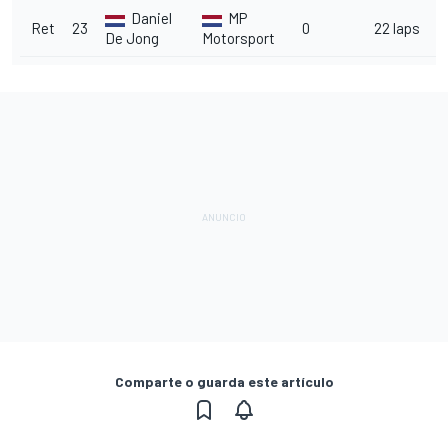
Daniel
MP
2
Ret
23
0
22 laps
De Jong
Motorsport
v
Comparte o guarda este artículo