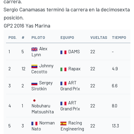
carrera.
Sergio Canamasas terminó la carrera en la decimosexta
posición.
GP2 2016 Yas Marina
POS.
#
PILOTO
EQUIPO
VUELTAS
TIEMPO
G
Alex
1
5
DAMS
22
-
Lynn
Johnny
2
12
Rapax
22
4.9
4
Cecotto
Sergey
ART
3
2
22
6.6
6
Sirotkin
Grand Prix
ART
4
1
Nobuharu
22
8.0
8
Grand Prix
Matsushita
Norman
Racing
5
3
22
13.3
1
Nato
Engineering