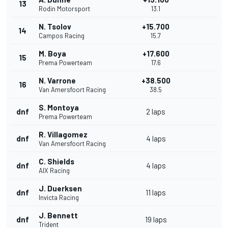
13
Rodin Motorsport
13.1
N. Tsolov
+15.700
14
Campos Racing
15.7
M. Boya
+17.600
15
Prema Powerteam
17.6
N. Varrone
+38.500
16
Van Amersfoort Racing
38.5
S. Montoya
dnf
2 laps
Prema Powerteam
R. Villagomez
dnf
4 laps
Van Amersfoort Racing
C. Shields
dnf
4 laps
AIX Racing
J. Duerksen
dnf
11 laps
Invicta Racing
J. Bennett
dnf
19 laps
Trident