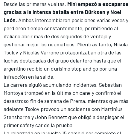
Desde las primeras vueltas,
Minì empezó a escaparse
gracias a la intensa batalla entre Dürksen y Noel
León.
Ambos intercambiaron posiciones varias veces y
perdieron tiempo constantemente, permitiendo al
italiano abrir más de dos segundos de ventaja y
gestionar mejor los neumáticos. Mientras tanto,
Nikola
Tsolov
y
Nicolás Varrone
protagonizaban otra de las
luchas destacadas del grupo delantero hasta que el
argentino recibió un durísimo stop and go por una
infracción en la salida.
La carrera siguió acumulando incidentes.
Sebastian
Montoya
trompeó en la última chicane y confirmó el
desastroso fin de semana de Prema, mientras que más
adelante Tsolov provocó un accidente con
Martinius
Stenshorne
y
John Bennett
que obligó a desplegar el
primer safety car de la prueba.
La relanzada en la vuelta 15 cambió por completo el