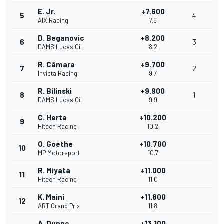
E. Jr.
+7.600
5
4
AIX Racing
7.6
D. Beganovic
+8.200
6
3
DAMS Lucas Oil
8.2
R. Câmara
+9.700
7
2
Invicta Racing
9.7
R. Bilinski
+9.900
8
1
DAMS Lucas Oil
9.9
C. Herta
+10.200
9
Hitech Racing
10.2
O. Goethe
+10.700
10
MP Motorsport
10.7
R. Miyata
+11.000
11
Hitech Racing
11.0
K. Maini
+11.800
12
ART Grand Prix
11.8
A. Dunne
+13.100