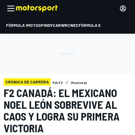
FÓRMULA 1
MOTOGP
INDYCAR
WRC
WEC
FÓRMULA E
CRÓNICA DE CARRERA
FIA F2
Montreal
F2 CANADÁ: EL MEXICANO
NOEL LEÓN SOBREVIVE AL
CAOS Y LOGRA SU PRIMERA
VICTORIA