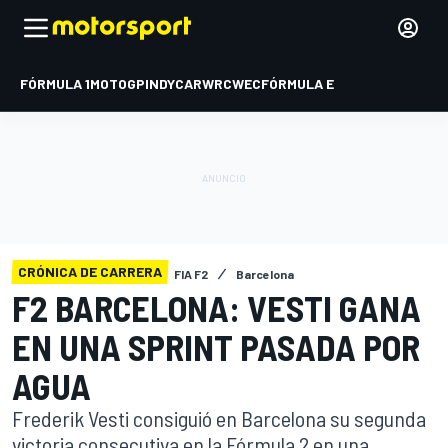
FÓRMULA 1
MOTOGP
INDYCAR
WRC
WEC
FÓRMULA E
CRÓNICA DE CARRERA
FIA F2
Barcelona
F2 BARCELONA: VESTI GANA
EN UNA SPRINT PASADA POR
AGUA
Frederik Vesti consiguió en Barcelona su segunda
victoria consecutiva en la Fórmula 2 en una