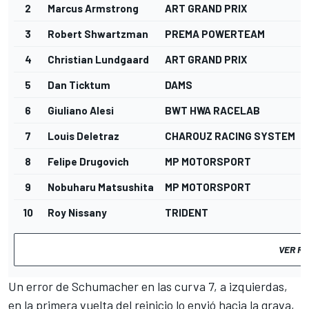
2
Marcus Armstrong
ART GRAND PRIX
3
Robert Shwartzman
PREMA POWERTEAM
4
Christian Lundgaard
ART GRAND PRIX
5
Dan Ticktum
DAMS
6
Giuliano Alesi
BWT HWA RACELAB
7
Louis Deletraz
CHAROUZ RACING SYSTEM
8
Felipe Drugovich
MP MOTORSPORT
9
Nobuharu Matsushita
MP MOTORSPORT
10
Roy Nissany
TRIDENT
VER R
Un error de Schumacher en las curva 7, a izquierdas,
en la primera vuelta del reinicio lo envió hacia la grava,