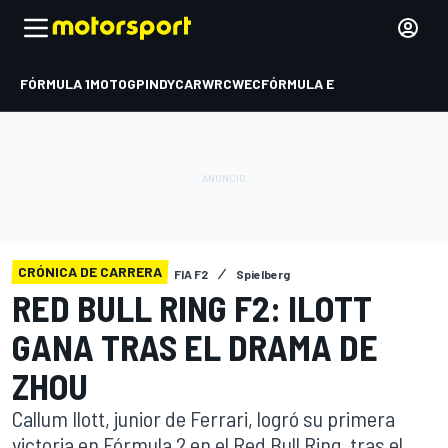
FÓRMULA 1
MOTOGP
INDYCAR
WRC
WEC
FÓRMULA E
CRÓNICA DE CARRERA
FIA F2
Spielberg
RED BULL RING F2: ILOTT
GANA TRAS EL DRAMA DE
ZHOU
Callum Ilott, junior de Ferrari, logró su primera
victoria en Fórmula 2 en el Red Bull Ring, tras el