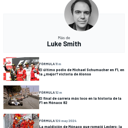
Más de
Luke Smith
FÓRMULA 1
1 m
El último podio de Michael Schumacher en F1, en
la ¿mejor? victoria de Alonso
FÓRMULA 1
2 m
El final de carrera más loco en la historia de la
F1 en Mónaco 82
FÓRMULA 1
29 may 2024
La maldición de Mónaco que rompió Leclerc: la