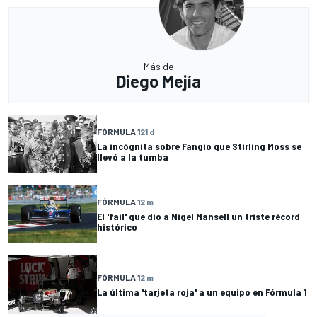
Más de
Diego Mejía
FÓRMULA 1
21 d
La incógnita sobre Fangio que Stirling Moss se
llevó a la tumba
FÓRMULA 1
2 m
El 'fail' que dio a Nigel Mansell un triste récord
histórico
FÓRMULA 1
2 m
La última 'tarjeta roja' a un equipo en Fórmula 1