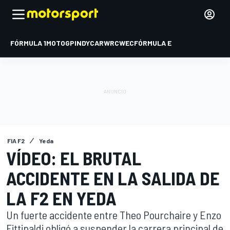
FÓRMULA 1
MOTOGP
INDYCAR
WRC
WEC
FÓRMULA E
FIA F2
Yeda
VÍDEO: EL BRUTAL
ACCIDENTE EN LA SALIDA DE
LA F2 EN YEDA
Un fuerte accidente entre Theo Pourchaire y Enzo
Fittipaldi obligó a suspender la carrera principal de