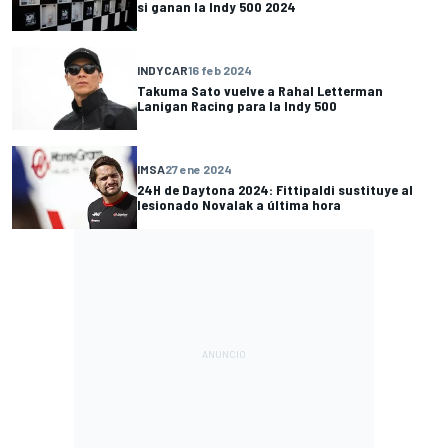
si ganan la Indy 500 2024
INDYCAR
16 feb 2024
Takuma Sato vuelve a Rahal Letterman
Lanigan Racing para la Indy 500
IMSA
27 ene 2024
24H de Daytona 2024: Fittipaldi sustituye al
lesionado Novalak a última hora