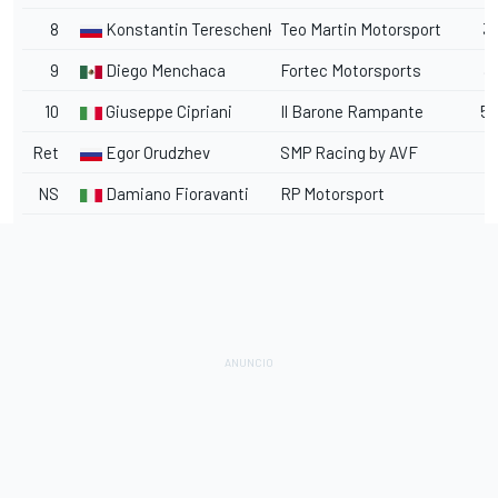
8
Konstantin Tereschenko
Teo Martin Motorsport
31
9
Diego Menchaca
Fortec Motorsports
3
10
Giuseppe Cipriani
Il Barone Rampante
59
Ret
Egor Orudzhev
SMP Racing by AVF
NS
Damiano Fioravanti
RP Motorsport