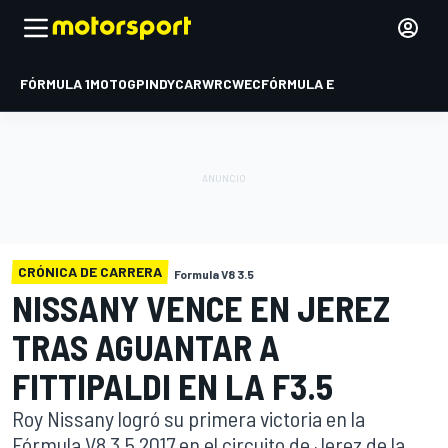
FÓRMULA 1
MOTOGP
INDYCAR
WRC
WEC
FÓRMULA E
CRÓNICA DE CARRERA
Formula V8 3.5
NISSANY VENCE EN JEREZ
TRAS AGUANTAR A
FITTIPALDI EN LA F3.5
Roy Nissany logró su primera victoria en la
Fórmula V8 3.5 2017 en el circuito de Jerez de la