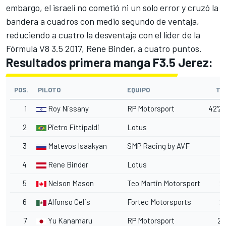
embargo, el israelí no cometió ni un solo error y cruzó la
bandera a cuadros con medio segundo de ventaja,
reduciendo a cuatro
la desventaja con el líder
de la
Fórmula V8 3.5
2017, Rene Binder, a cuatro puntos.
Resultados primera manga F3.5 Jerez:
POS.
PILOTO
EQUIPO
TI
1
Roy Nissany
RP Motorsport
42'24
2
Pietro Fittipaldi
Lotus
0
3
Matevos Isaakyan
SMP Racing by AVF
4
Rene Binder
Lotus
5
5
Nelson Mason
Teo Martin Motorsport
2
6
Alfonso Celis
Fortec Motorsports
2
7
Yu Kanamaru
RP Motorsport
25