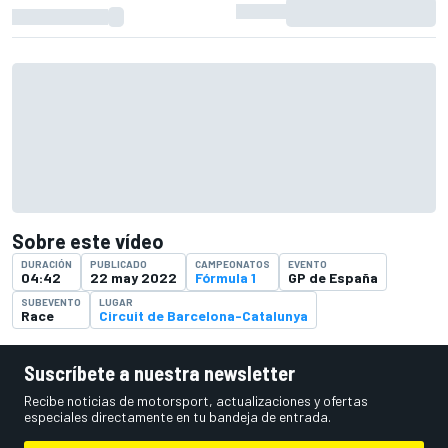
Sobre este vídeo
DURACIÓN
PUBLICADO
CAMPEONATOS
EVENTO
04:42
22 may 2022
Fórmula 1
GP de España
SUBEVENTO
LUGAR
Race
Circuit de Barcelona-Catalunya
Suscríbete a nuestra newsletter
Recibe noticias de motorsport, actualizaciones y ofertas
especiales directamente en tu bandeja de entrada.