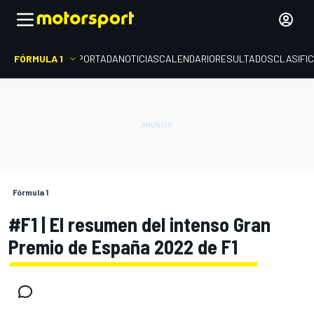
FÓRMULA 1
PORTADA
NOTICIAS
CALENDARIO
RESULTADOS
CLASIFI
Fórmula 1
#F1 | El resumen del intenso Gran
Premio de España 2022 de F1