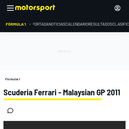
FÓRMULA 1
PORTADA
NOTICIAS
CALENDARIO
RESULTADOS
CLASIFI
Fórmula 1
Scuderia Ferrari - Malaysian GP 2011