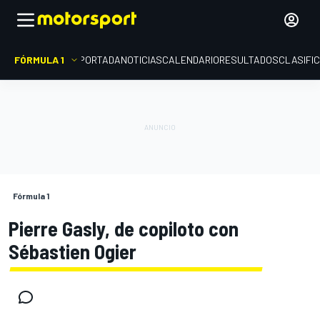
FÓRMULA 1
PORTADA
NOTICIAS
CALENDARIO
RESULTADOS
CLASIFI
Fórmula 1
Pierre Gasly, de copiloto con
Sébastien Ogier