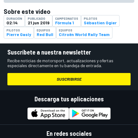
Sobre este vídeo
DURACIÓN
PUBLICADO
CAMPEONATOS
PILOTOS
02:14
21 jun 2019
Fórmula 1
Sébastien Ogier
PILOTOS
EQUIPOS
EQUIPOS
Pierre Gasly
Red Bull
Citroën World Rally Team
Suscríbete a nuestra newsletter
Recibe noticias de motorsport, actualizaciones y ofertas
especiales directamente en tu bandeja de entrada.
SUSCRIBIRSE
Descarga tus aplicaciones
En redes sociales