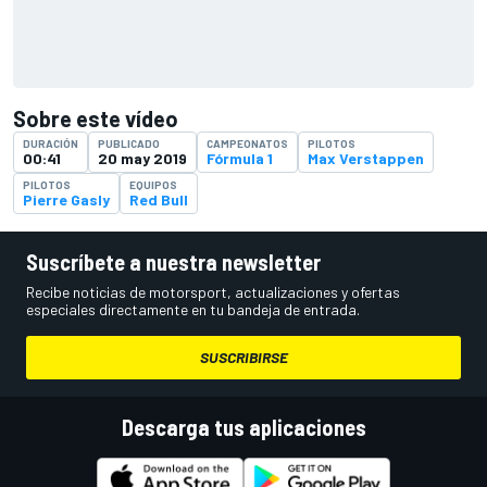
Sobre este vídeo
DURACIÓN
PUBLICADO
CAMPEONATOS
PILOTOS
00:41
20 may 2019
Fórmula 1
Max Verstappen
PILOTOS
EQUIPOS
Pierre Gasly
Red Bull
Suscríbete a nuestra newsletter
Recibe noticias de motorsport, actualizaciones y ofertas
especiales directamente en tu bandeja de entrada.
SUSCRIBIRSE
Descarga tus aplicaciones