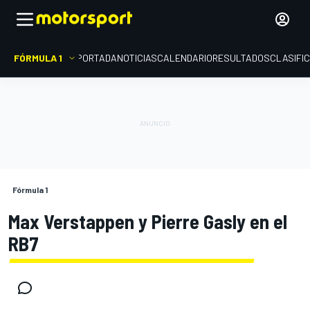
FÓRMULA 1
PORTADA
NOTICIAS
CALENDARIO
RESULTADOS
CLASIFI
Fórmula 1
Max Verstappen y Pierre Gasly en el
RB7