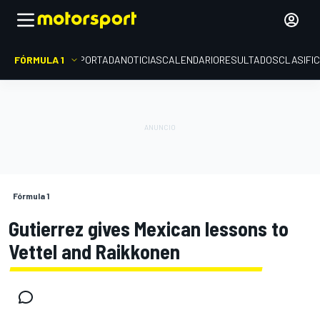
FÓRMULA 1
PORTADA
NOTICIAS
CALENDARIO
RESULTADOS
CLASIFI
Fórmula 1
Gutierrez gives Mexican lessons to
Vettel and Raikkonen