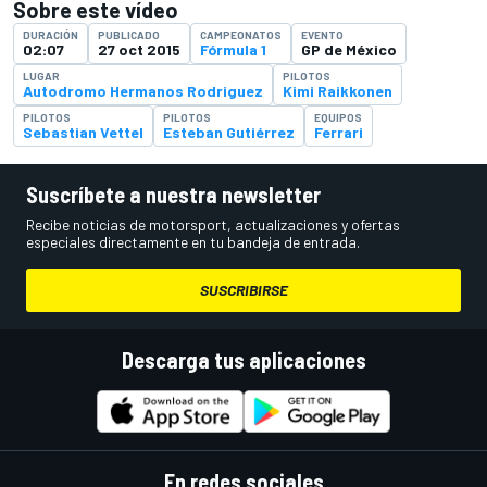
Sobre este vídeo
DURACIÓN
PUBLICADO
CAMPEONATOS
EVENTO
02:07
27 oct 2015
Fórmula 1
GP de México
LUGAR
PILOTOS
Autodromo Hermanos Rodriguez
Kimi Raikkonen
PILOTOS
PILOTOS
EQUIPOS
Sebastian Vettel
Esteban Gutiérrez
Ferrari
Suscríbete a nuestra newsletter
Recibe noticias de motorsport, actualizaciones y ofertas
especiales directamente en tu bandeja de entrada.
SUSCRIBIRSE
Descarga tus aplicaciones
En redes sociales