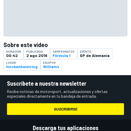
Sobre este vídeo
DURACIÓN
PUBLICADO
CAMPEONATOS
EVENTO
00:42
2 ago 2016
Fórmula 1
GP de Alemania
LUGAR
EQUIPOS
Hockenheimring
Williams
Suscríbete a nuestra newsletter
Recibe noticias de motorsport, actualizaciones y ofertas
especiales directamente en tu bandeja de entrada.
SUSCRIBIRSE
Descarga tus aplicaciones