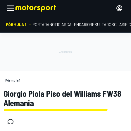
FÓRMULA 1
PORTADA
NOTICIAS
CALENDARIO
RESULTADOS
CLASIFI
Fórmula 1
Giorgio Piola Piso del Williams FW38
Alemania