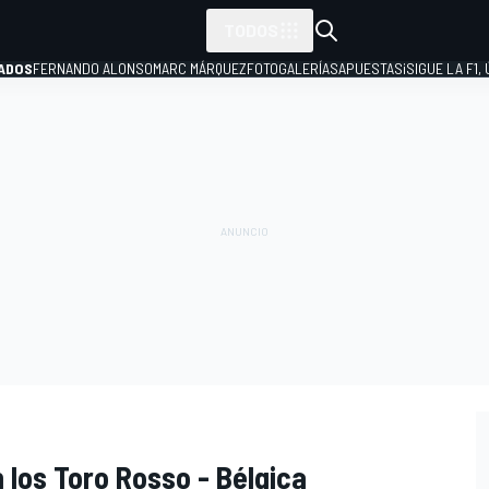
TODOS
ADOS
FERNANDO ALONSO
MARC MÁRQUEZ
FOTOGALERÍAS
APUESTAS
¡SIGUE LA F1,
P
n los Toro Rosso - Bélgica