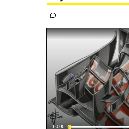
INDYCAR
WRC
WEC
FÓRMULA E
00:00