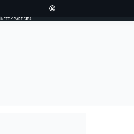
Haz que tu voz se escuche
comentando los artículos
 ÚNETE Y PARTICIPA!
INICIAR SESIÓN
EDICIÓN
ESPAÑA