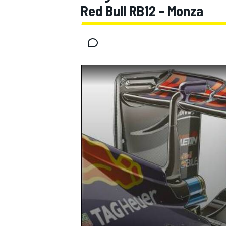
Red Bull RB12 - Monza
INDYCAR
WRC
WEC
FÓRMULA E