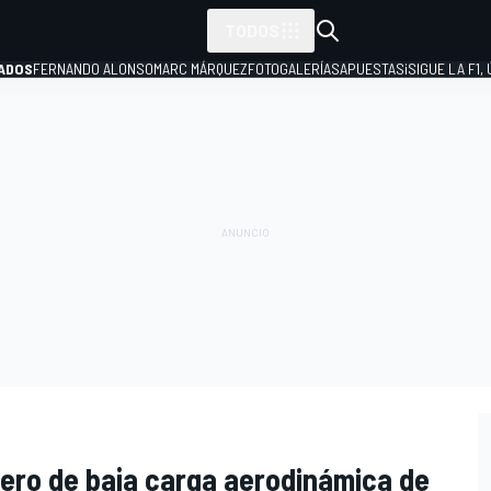
TODOS
ADOS
FERNANDO ALONSO
MARC MÁRQUEZ
FOTOGALERÍAS
APUESTAS
¡SIGUE LA F1,
P
asero de baja carga aerodinámica de