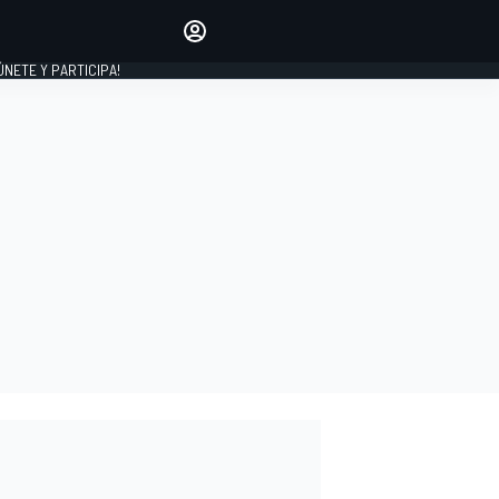
Haz que tu voz se escuche
comentando los artículos
 ÚNETE Y PARTICIPA!
INICIAR SESIÓN
EDICIÓN
ESPAÑA