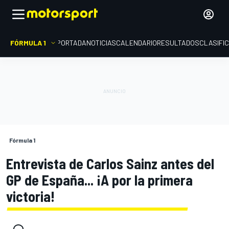
FÓRMULA 1
PORTADA
NOTICIAS
CALENDARIO
RESULTADOS
CLASIFI
Fórmula 1
Entrevista de Carlos Sainz antes del
GP de España... ¡A por la primera
victoria!