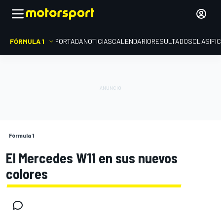
FÓRMULA 1
PORTADA
NOTICIAS
CALENDARIO
RESULTADOS
CLASIFI
Fórmula 1
El Mercedes W11 en sus nuevos
colores