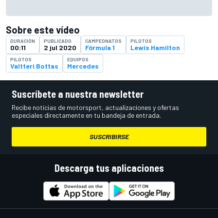
Sobre este vídeo
DURACIÓN
PUBLICADO
CAMPEONATOS
PILOTOS
00:11
2 jul 2020
Fórmula 1
Lewis Hamilton
PILOTOS
EQUIPOS
Valtteri Bottas
Mercedes
Suscríbete a nuestra newsletter
Recibe noticias de motorsport, actualizaciones y ofertas
especiales directamente en tu bandeja de entrada.
SUSCRIBIRSE
Descarga tus aplicaciones