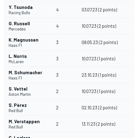
Y. Tsunoda
4
03.07.23 (2 points)
Racing Bulls
G. Russell
4
10.07.23 (2 points)
Mercedes
K. Magnussen
3
08.05.23 (2 points)
Haas F1
L. Norris
3
10.07.23 (1 points)
McLaren
M. Schumacher
3
23.10.23 (1 points)
Haas F1
S. Vettel
2
10.07.23 (1 points)
Aston Martin
S. Pérez
2
02.10.23 (2 points)
Red Bull
M. Verstappen
2
13.11.23 (2 points)
Red Bull
C. Leclerc