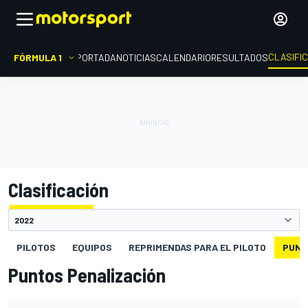
CLASIFI
FÓRMULA 1
PORTADA
NOTICIAS
CALENDARIO
RESULTADOS
Clasificación
PILOTOS
EQUIPOS
REPRIMENDAS PARA EL PILOTO
PUNT
Puntos Penalización