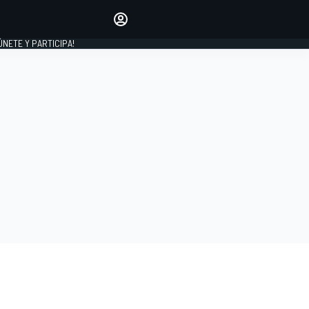
Haz que tu voz se escuche
comentando los artículos
 ÚNETE Y PARTICIPA!
INICIAR SESIÓN
EDICIÓN
ESPAÑA