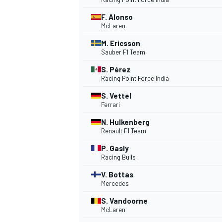
F. Alonso
McLaren
M. Ericsson
Sauber F1 Team
S. Pérez
Racing Point Force India
S. Vettel
Ferrari
N. Hulkenberg
Renault F1 Team
P. Gasly
Racing Bulls
V. Bottas
Mercedes
S. Vandoorne
McLaren