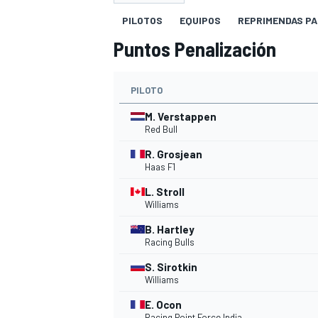
PILOTOS
EQUIPOS
REPRIMENDAS PA
INDYCAR
WRC
Puntos Penalización
PILOTO
M. Verstappen
Red Bull
R. Grosjean
Haas F1
L. Stroll
Williams
B. Hartley
Racing Bulls
WEC
FÓRMULA E
S. Sirotkin
Williams
E. Ocon
Racing Point Force India