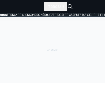
TODOS
ADOS
FERNANDO ALONSO
MARC MÁRQUEZ
FOTOGALERÍAS
APUESTAS
¡SIGUE LA F1,
P