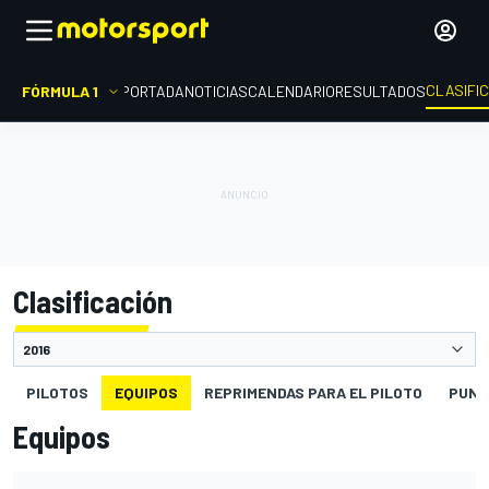
CLASIFI
FÓRMULA 1
PORTADA
NOTICIAS
CALENDARIO
RESULTADOS
Clasificación
PILOTOS
EQUIPOS
REPRIMENDAS PARA EL PILOTO
PUNT
Equipos