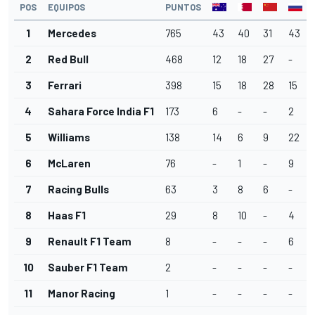
POS
EQUIPOS
PUNTOS
1
Mercedes
765
43
40
31
43
2
Red Bull
468
12
18
27
-
3
Ferrari
398
15
18
28
15
4
Sahara Force India F1
173
6
-
-
2
5
Williams
138
14
6
9
22
6
McLaren
76
-
1
-
9
7
Racing Bulls
63
3
8
6
-
8
Haas F1
29
8
10
-
4
9
Renault F1 Team
8
-
-
-
6
10
Sauber F1 Team
2
-
-
-
-
11
Manor Racing
1
-
-
-
-