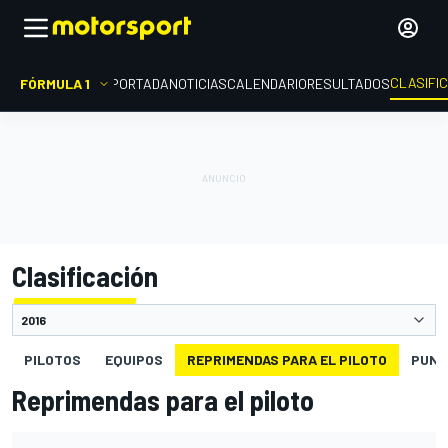
CLASIFI
FÓRMULA 1
PORTADA
NOTICIAS
CALENDARIO
RESULTADOS
Clasificación
PILOTOS
EQUIPOS
REPRIMENDAS PARA EL PILOTO
PUNT
Reprimendas para el piloto