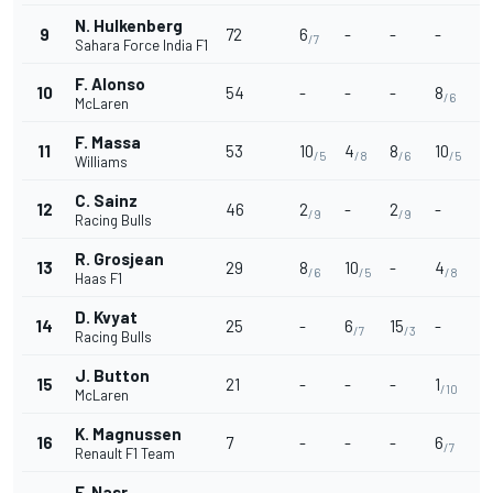
N. Hulkenberg
9
72
6
-
-
-
-
/7
Sahara Force India F1
F. Alonso
10
54
-
-
-
8
-
/6
McLaren
F. Massa
11
53
10
4
8
10
4
/5
/8
/6
/5
Williams
C. Sainz
12
46
2
-
2
-
8
/9
/9
Racing Bulls
R. Grosjean
13
29
8
10
-
4
-
/6
/5
/8
Haas F1
D. Kvyat
14
25
-
6
15
-
1
/7
/3
/
Racing Bulls
J. Button
15
21
-
-
-
1
2
/10
McLaren
K. Magnussen
16
7
-
-
-
6
-
/7
Renault F1 Team
F. Nasr