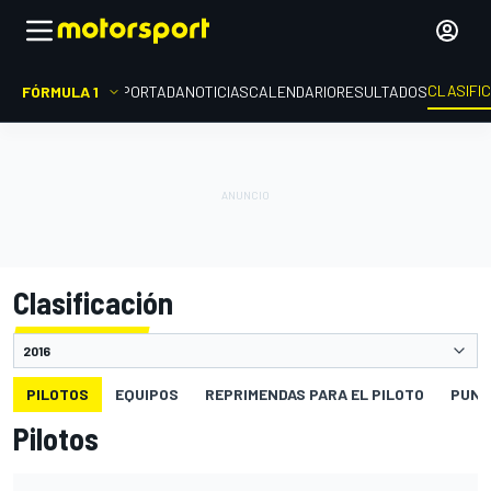
CLASIFI
FÓRMULA 1
PORTADA
NOTICIAS
CALENDARIO
RESULTADOS
Clasificación
PILOTOS
EQUIPOS
REPRIMENDAS PARA EL PILOTO
PUNT
Pilotos