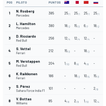
POS
PILOTO
PUNTOS
N. Rosberg
1
385
25
25
25
25
-
/1
/1
/1
/1
Mercedes
L. Hamilton
2
380
18
15
6
18
-
/2
/3
/7
/2
Mercedes
D. Ricciardo
3
256
12
12
12
-
1
/4
/4
/4
Red Bull
S. Vettel
4
212
15
-
18
-
1
/3
/2
Ferrari
M. Verstappen
5
204
1
8
4
-
2
/10
/6
/8
Red Bull
K. Raikkonen
6
186
-
18
10
15
1
/2
/5
/3
Ferrari
S. Pérez
7
101
-
-
-
2
6
/9
Sahara Force India F1
V. Bottas
8
85
4
2
1
12
1
/8
/9
/10
/4
Williams