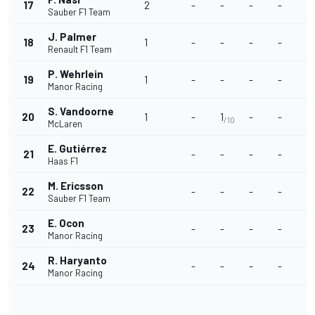
17
2
-
-
-
-
-
Sauber F1 Team
J. Palmer
18
1
-
-
-
-
-
Renault F1 Team
P. Wehrlein
19
1
-
-
-
-
-
Manor Racing
S. Vandoorne
20
1
-
1
-
-
-
/10
McLaren
E. Gutiérrez
21
-
-
-
-
-
Haas F1
M. Ericsson
22
-
-
-
-
-
Sauber F1 Team
E. Ocon
23
-
-
-
-
-
Manor Racing
R. Haryanto
24
-
-
-
-
-
Manor Racing