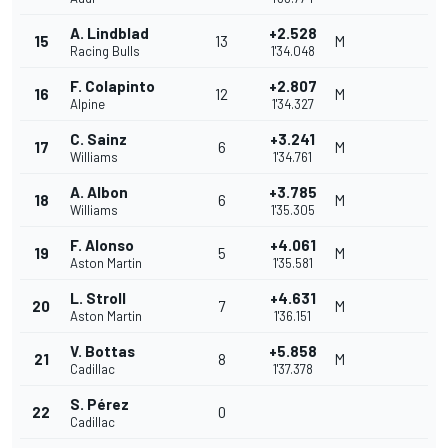
A. Lindblad
+2.528
15
13
M
Racing Bulls
1'34.048
F. Colapinto
+2.807
16
12
M
Alpine
1'34.327
C. Sainz
+3.241
17
6
M
Williams
1'34.761
A. Albon
+3.785
18
6
M
Williams
1'35.305
F. Alonso
+4.061
19
5
M
Aston Martin
1'35.581
L. Stroll
+4.631
20
7
M
Aston Martin
1'36.151
V. Bottas
+5.858
21
8
M
Cadillac
1'37.378
S. Pérez
22
0
Cadillac