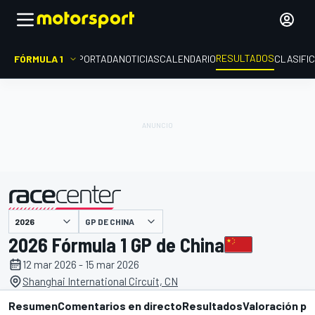
RESULTADOS
FÓRMULA 1
PORTADA
NOTICIAS
CALENDARIO
CLASIFI
GP DE CHINA
presentado por
2026 Fórmula 1 GP de China
12 mar 2026 - 15 mar 2026
Shanghai International Circuit, CN
Resumen
Comentarios en directo
Resultados
Valoración pi