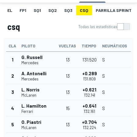
EL
FP1
SQ1
SQ2
SQ3
CSQ
PARRILLA SPRINT
csq
Todas las estadísticas
CLA
PILOTO
VUELTAS
TIEMPO
NEUMÁTICOS
G. Russell
1
13
1'31.520
S
Mercedes
A. Antonelli
+0.289
2
13
S
Mercedes
1'31.809
L. Norris
+0.621
3
13
S
McLaren
1'32.141
L. Hamilton
+0.641
4
15
S
Ferrari
1'32.161
O. Piastri
+0.704
5
13
S
McLaren
1'32.224