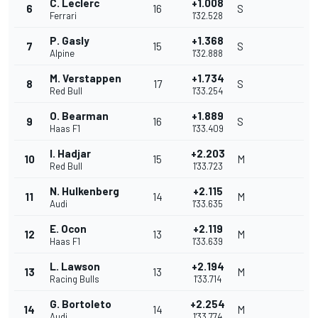
C. Leclerc
+1.008
6
16
S
Ferrari
1'32.528
P. Gasly
+1.368
7
15
S
Alpine
1'32.888
M. Verstappen
+1.734
8
17
S
Red Bull
1'33.254
O. Bearman
+1.889
9
16
S
Haas F1
1'33.409
I. Hadjar
+2.203
10
15
M
Red Bull
1'33.723
N. Hulkenberg
+2.115
11
14
M
Audi
1'33.635
E. Ocon
+2.119
12
13
M
Haas F1
1'33.639
L. Lawson
+2.194
13
13
M
Racing Bulls
1'33.714
G. Bortoleto
+2.254
14
14
M
Audi
1'33.774