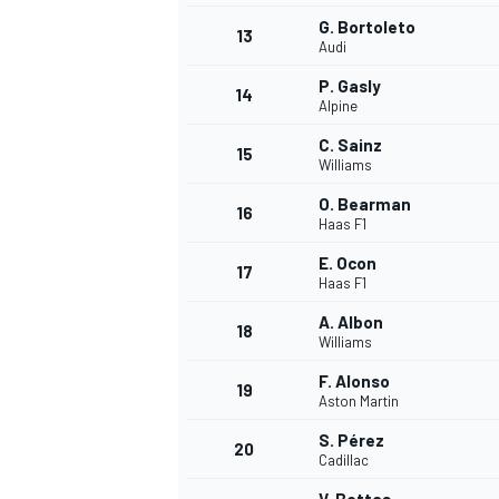
G. Bortoleto
13
Audi
P. Gasly
14
Alpine
C. Sainz
15
Williams
O. Bearman
16
Haas F1
E. Ocon
17
Haas F1
A. Albon
18
Williams
F. Alonso
19
Aston Martin
S. Pérez
20
Cadillac