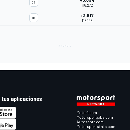
+3.694
77
1'16.272
+3.617
18
1'16.195
 tus aplicaciones
Motor1.com
Motorsportjobs.com
Autosport.com
Motorsportstats.com