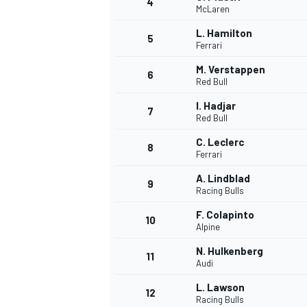
4
McLaren
L. Hamilton
5
Ferrari
M. Verstappen
6
Red Bull
I. Hadjar
7
Red Bull
C. Leclerc
8
Ferrari
A. Lindblad
9
Racing Bulls
F. Colapinto
10
Alpine
N. Hulkenberg
11
Audi
L. Lawson
12
Racing Bulls