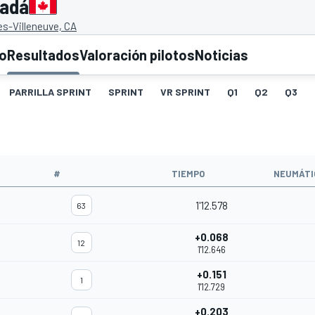
nadá
les-Villeneuve, CA
to
Resultados
Valoración pilotos
Noticias
PARRILLA SPRINT
SPRINT
VR SPRINT
Q1
Q2
Q3
#
TIEMPO
NEUMÁTI
1'12.578
63
+0.068
12
1'12.646
+0.151
1
1'12.729
+0.203