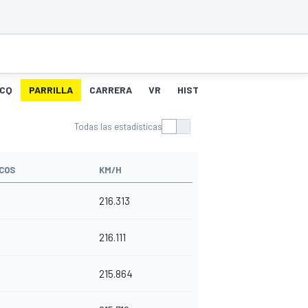
CQ
PARRILLA
CARRERA
VR
HISTORIAL DE NEUMÁTICOS
Todas las estadísticas
COS
KM/H
216.313
216.111
215.864