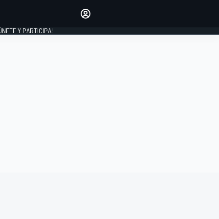
Haz que tu voz se escuche
comentando los artículos
 ÚNETE Y PARTICIPA!
INICIAR SESIÓN
EDICIÓN
ESPAÑA