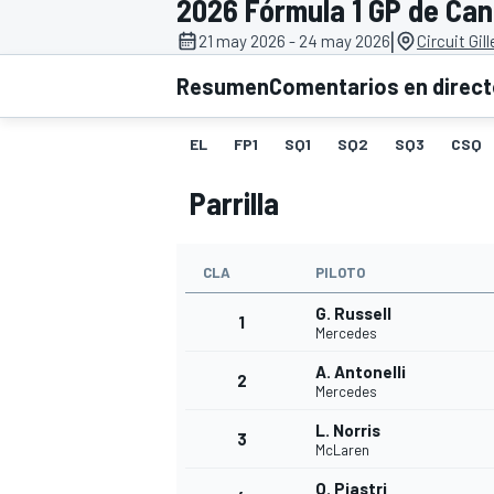
2026 Fórmula 1 GP de Ca
|
21 may 2026 - 24 may 2026
Circuit Gil
INDYCAR
WRC
Resumen
Comentarios en direc
EL
FP1
SQ1
SQ2
SQ3
CSQ
Parrilla
CLA
PILOTO
G. Russell
1
Mercedes
A. Antonelli
2
WEC
FÓRMULA E
Mercedes
L. Norris
3
McLaren
O. Piastri