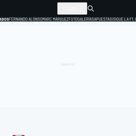
TODOS
ADOS
FERNANDO ALONSO
MARC MÁRQUEZ
FOTOGALERÍAS
APUESTAS
¡SIGUE LA F1,
P