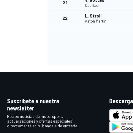
V. Bottas
21
Cadillac
L. Stroll
22
Aston Martin
MÁS CATEGORÍAS
Suscríbete a nuestra
Descarga
newsletter
Recibe noticias de motorsport,
actualizaciones y ofertas especiales
directamente en tu bandeja de entrada.