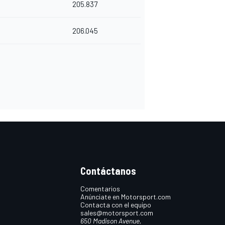
205.837
206.045
Contáctanos
Comentarios
Anúnciate en Motorsport.com
Contacta con el equipo
sales@motorsport.com
650 Madison Avenue,