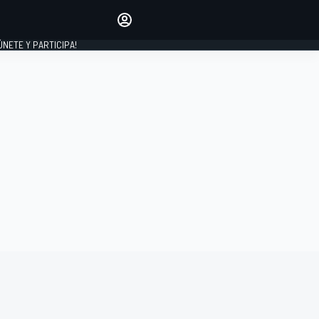
Haz que tu voz se escuche
comentando los artículos
 ÚNETE Y PARTICIPA!
INICIAR SESIÓN
EDICIÓN
ESPAÑA