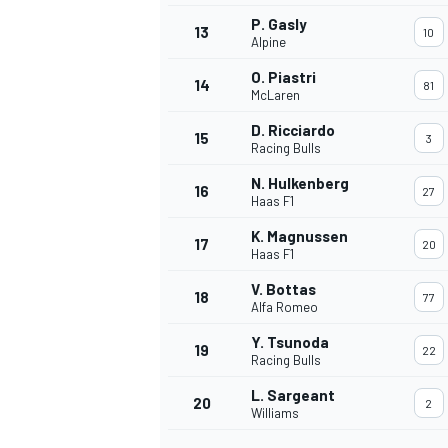
P. Gasly
13
10
Alpine
O. Piastri
14
81
McLaren
D. Ricciardo
15
3
Racing Bulls
N. Hulkenberg
16
27
Haas F1
K. Magnussen
17
20
Haas F1
V. Bottas
18
77
Alfa Romeo
Y. Tsunoda
19
22
Racing Bulls
L. Sargeant
20
2
Williams