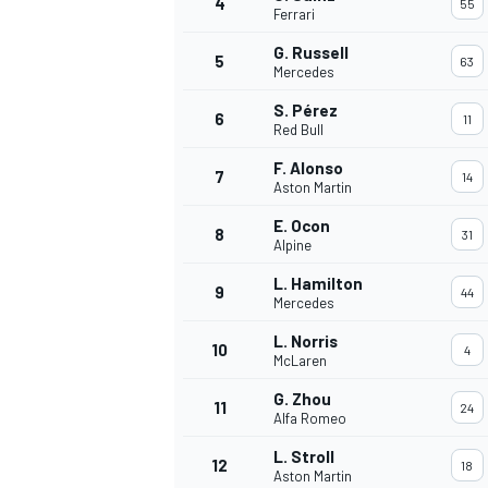
4
55
Ferrari
G. Russell
5
63
Mercedes
S. Pérez
6
11
Red Bull
F. Alonso
7
14
Aston Martin
E. Ocon
8
31
Alpine
L. Hamilton
9
44
Mercedes
L. Norris
10
4
McLaren
G. Zhou
11
24
Alfa Romeo
L. Stroll
12
18
Aston Martin