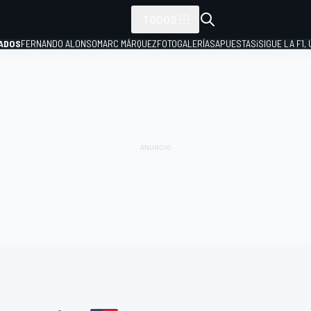
TODOS
ADOS
FERNANDO ALONSO
MARC MÁRQUEZ
FOTOGALERÍAS
APUESTAS
¡SIGUE LA F1,
P