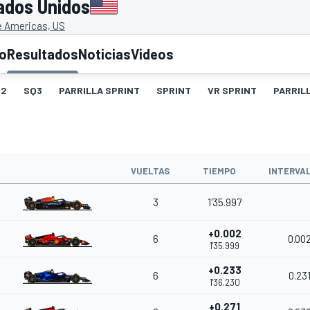
ados Unidos
he Americas, US
to
Resultados
Noticias
Videos
Q2
SQ3
PARRILLA SPRINT
SPRINT
VR SPRINT
PARRIL
VUELTAS
TIEMPO
INTERVA
3
1'35.997
+0.002
6
0.00
1'35.999
+0.233
6
0.23
1'36.230
+0.271