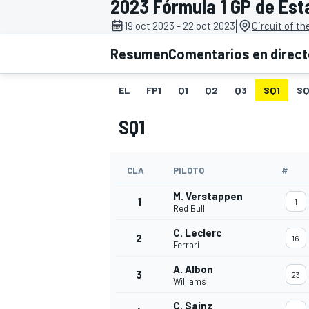
2023 Fórmula 1 GP de Est
|
19 oct 2023 - 22 oct 2023
Circuit of t
INDYCAR
WRC
Resumen
Comentarios en direc
EL
FP1
Q1
Q2
Q3
SQ1
S
SQ1
CLA
PILOTO
#
M. Verstappen
1
1
Red Bull
C. Leclerc
2
16
WEC
FÓRMULA E
Ferrari
A. Albon
3
23
Williams
C. Sainz