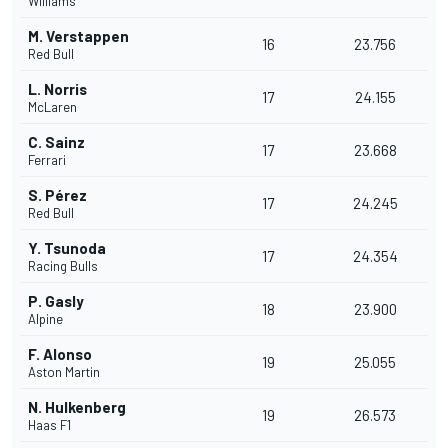
Williams
M. Verstappen
16
23.756
Red Bull
L. Norris
17
24.155
McLaren
C. Sainz
17
23.668
Ferrari
S. Pérez
17
24.245
Red Bull
Y. Tsunoda
17
24.354
Racing Bulls
P. Gasly
18
23.900
Alpine
F. Alonso
19
25.055
Aston Martin
N. Hulkenberg
19
26.573
Haas F1