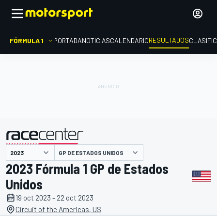
RESULTADOS
FÓRMULA 1
PORTADA
NOTICIAS
CALENDARIO
CLASIFI
GP DE ESTADOS UNIDOS
presentado por
2023 Fórmula 1 GP de Estados
Unidos
19 oct 2023 - 22 oct 2023
Circuit of the Americas, US