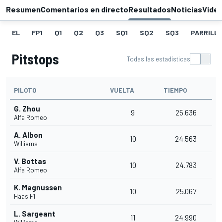
Resumen
Comentarios en directo
Resultados
Noticias
Vide
EL
FP1
Q1
Q2
Q3
SQ1
SQ2
SQ3
PARRILLA
Pitstops
Todas las estadísticas
PILOTO
VUELTA
TIEMPO
G. Zhou
9
25.636
Alfa Romeo
A. Albon
10
24.563
Williams
V. Bottas
10
24.783
Alfa Romeo
K. Magnussen
10
25.067
Haas F1
L. Sargeant
11
24.990