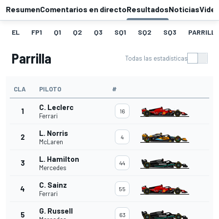
Resumen
Comentarios en directo
Resultados
Noticias
Vide
EL
FP1
Q1
Q2
Q3
SQ1
SQ2
SQ3
PARRILLA
Parrilla
Todas las estadísticas
CLA
PILOTO
#
C. Leclerc
1
16
Ferrari
L. Norris
2
4
McLaren
L. Hamilton
3
44
Mercedes
C. Sainz
4
55
Ferrari
G. Russell
5
63