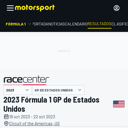
RESULTADOS
FÓRMULA 1
PORTADA
NOTICIAS
CALENDARIO
CLASIFI
GP DE ESTADOS UNIDOS
presentado por
2023 Fórmula 1 GP de Estados
Unidos
19 oct 2023 - 22 oct 2023
Circuit of the Americas, US