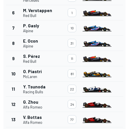
Mercedes
M. Verstappen
6
1
Red Bull
P. Gasly
7
10
Alpine
E. Ocon
8
31
Alpine
S. Pérez
9
11
Red Bull
O. Piastri
10
81
McLaren
Y. Tsunoda
11
22
Racing Bulls
G. Zhou
12
24
Alfa Romeo
V. Bottas
13
77
Alfa Romeo