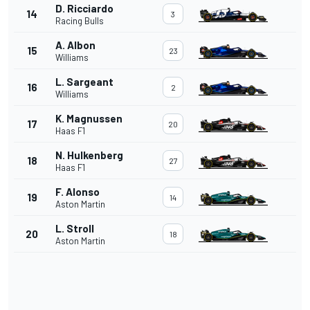
D. Ricciardo
14
3
Racing Bulls
A. Albon
15
23
Williams
L. Sargeant
16
2
Williams
K. Magnussen
17
20
Haas F1
N. Hulkenberg
18
27
Haas F1
F. Alonso
19
14
Aston Martin
L. Stroll
20
18
Aston Martin