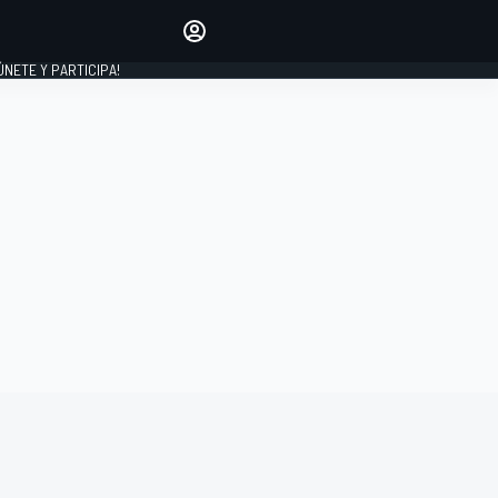
Haz que tu voz se escuche
comentando los artículos
 ÚNETE Y PARTICIPA!
INICIAR SESIÓN
EDICIÓN
ESPAÑA