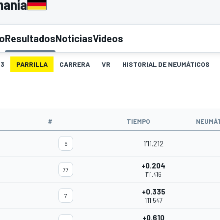
mania
to
Resultados
Noticias
Videos
3
PARRILLA
CARRERA
VR
HISTORIAL DE NEUMÁTICOS
#
TIEMPO
NEUMÁT
1'11.212
5
+0.204
77
1'11.416
+0.335
7
1'11.547
+0.610