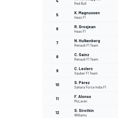
4
Red Bull
K. Magnussen
5
Haas F1
R. Grosjean
6
Haas F1
N. Hulkenberg
7
Renault F1 Team
C. Sainz
8
Renault F1 Team
C. Leclerc
9
Sauber F1 Team
S. Pérez
10
Sahara Force India F1
F. Alonso
11
McLaren
S. Sirotkin
12
Williams