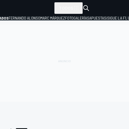
TODOS
ADOS
FERNANDO ALONSO
MARC MÁRQUEZ
FOTOGALERÍAS
APUESTAS
¡SIGUE LA F1,
P