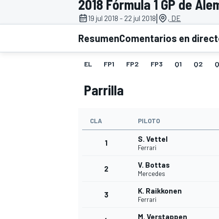
2018 Fórmula 1 GP de Ale
|
19 jul 2018 - 22 jul 2018
, DE
INDYCAR
WRC
Resumen
Comentarios en direc
EL
FP1
FP2
FP3
Q1
Q2
Q
Parrilla
CLA
PILOTO
S. Vettel
1
Ferrari
V. Bottas
2
WEC
FÓRMULA E
Mercedes
K. Raikkonen
3
Ferrari
M. Verstappen