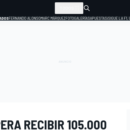
TODOS
ADOS
FERNANDO ALONSO
MARC MÁRQUEZ
FOTOGALERÍAS
APUESTAS
¡SIGUE LA F1,
P
RA RECIBIR 105.000