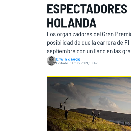
ESPECTADORES 
INDYCAR
WRC
HOLANDA
Los organizadores del Gran Premio
posibilidad de que la carrera de F
septiembre con un lleno en las gr
Erwin Jaeggi
Editado:
31 may 2021, 16:42
WEC
FÓRMULA E