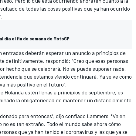
n eso. Pero lo que está ocurriendo ahora (en cuanto a la
resultado de todas las cosas positivas que ya han ocurrido
".
al día el fin de semana de MotoGP
n entradas deberán esperar un anuncio a principios de
ante definitivamente, respondió: "Creo que esas personas
 por hecho que se celebrará. No se puede suponer nada,
 tendencia que estamos viendo continuará. Ya se ve como
va más positivo en el futuro".
e Holanda estén llenas a principios de septiembre, es
iminado la obligatoriedad de mantener un distanciamiento
andonado para entonces", dijo confiado Lammers. "Va en
so no es tan extraño. Todo el mundo sabe ahora cómo
ersonas que ya han tenido el coronavirus y las que ya se