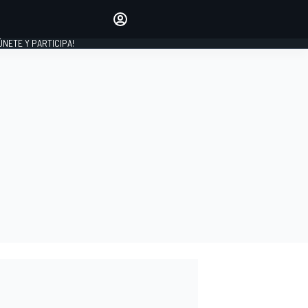
Haz que tu voz se escuche
comentando los artículos
 ÚNETE Y PARTICIPA!
INICIAR SESIÓN
EDICIÓN
ESPAÑA