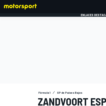
ENLACES DESTAC
FÓRMULA 1
MOTOG
Fórmula 1
GP de Países Bajos
ZANDVOORT ESPE