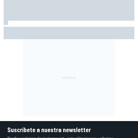
Button reivindica a Alonso: "Ni siquiera necesita el coche
más rápido para ganar"
Suscríbete a nuestra newsletter