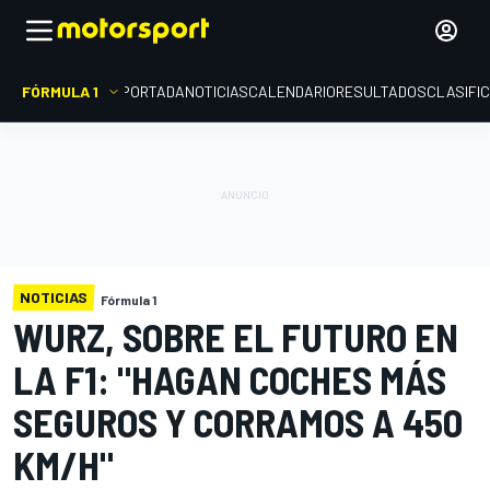
FÓRMULA 1
PORTADA
NOTICIAS
CALENDARIO
RESULTADOS
CLASIFI
NOTICIAS
Fórmula 1
WURZ, SOBRE EL FUTURO EN
LA F1: "HAGAN COCHES MÁS
SEGUROS Y CORRAMOS A 450
KM/H"