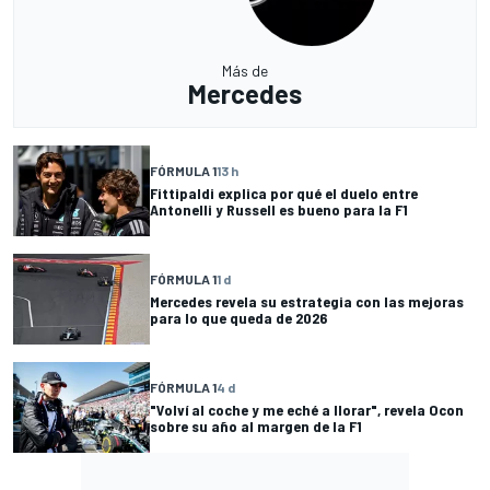
Más de
Mercedes
FÓRMULA 1
13 h
Fittipaldi explica por qué el duelo entre
Antonelli y Russell es bueno para la F1
FÓRMULA 1
1 d
Mercedes revela su estrategia con las mejoras
para lo que queda de 2026
FÓRMULA 1
4 d
"Volví al coche y me eché a llorar", revela Ocon
sobre su año al margen de la F1