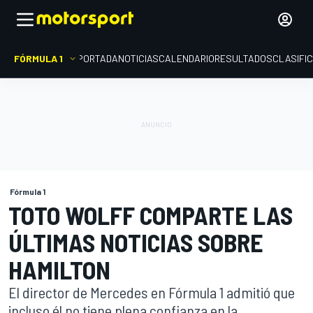
FÓRMULA 1
PORTADA
NOTICIAS
CALENDARIO
RESULTADOS
CLASIFI
Fórmula 1
TOTO WOLFF COMPARTE LAS
ÚLTIMAS NOTICIAS SOBRE
HAMILTON
El director de Mercedes en Fórmula 1 admitió que
incluso él no tiene plena confianza en la